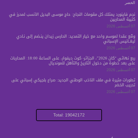
نجم فاينورد يمتلك كل مقومات النجاح: حاج موسى البديل الأنسب لمحرز في
كتيبة المحاربين
07 أغسطس 2026
وقّع عقداً لموسم واحد مع خيار التمديد: الحارس زيدان ينـضم إلى نـادي
ليغــانيس الإسباني
07 أغسطس 2026
ربع نهائي “كان 2026”، الجزائر- كوت ديفوار، على الساعة 18:00: المحاربات
على بعد خطوة من دخول التاريخ والتأهل للمونديال
07 أغسطس 2026
تطورات مثيرة في ملف الناخب الوطني الجديد: صراع بلجيكي إسباني على
تدريب الخضر
07 أغسطس 2026
Total: 19042172