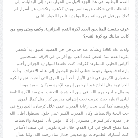
القدم الوطنية
.
في هذا الجزء الأول من الحوار، نعود إلى البدايات، إلى
اللحظات التي شكلت هوية ناصر بويش كلاعب، ونكشف عن أسرار لم
تُحكَ من قبل عن رحلته مع المولودية تابعوا الحوار التالي
.
عرف بنفسك للمتابعين الجدد لكرة القدم الجزائرية، وكيف ومتى ومع من
كانت بدايتك مع كرة القدم؟
ولدت عام
1960
ونشأت عند جدتي في حي القصبة العتيق، بدأ شغفي
بكرة القدم منذ الصغر، كنت ألعب مع أقراني في الأزقة مستخدمين
أكياس الحليب المملوءة ككرات
.
كنت عاشقا لمولودية الجزائر وأحلم
بارتداء قميصها، وهو ما جعلني أطمح للوصول إلى عالم الاحتراف
.
بدأت
مشواري الكروي في نادي الأبيار، أحد أبرز الفرق التي أنجبت نجوم الكرة
الجزائرية مثل الحاج عبد الرحمن إبرير، الإخوة سوكان، حميد موحا،
وجمال مناد رحمهم الله
.
في سن العاشرة، التحقت بمدرسة الكرة التابعة
لنادي الابيار، حيث تدربت تحت إشراف مدربين كبار مثل كمال لموي
ولوصيف، كما كنت تحت رعاية المدرب عمي علال كرسان، الذي زرع في
حب اللعبة والانضباط
.
وكان للمدرب الكبير عمي جلول بسطول أطال الله
في عمره تأثير كبير في مسيرتي، إذ كان يؤمن بأن الموهبة والانضباط
هما مفتاح النجاح في كرة القدم
.
خلال فترة تكويني، في صنف الأصاغر
كنت أتشارك الطموحات مع صديقي جمال مناد رحمه الله، وكنا نسأل