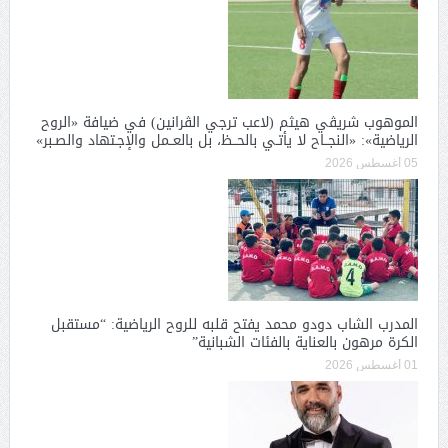
الموهوب شريڤي هيثم (لاعب ترجي الڤرانين) في ضيافة «الروح
الرياضية»: «النجــاح لا يأتـي بالحــظ، بل بالعــمل والإجـتهاد والصـبر»
05 أغسطس 2026
المدرب الشاب دودو محمد يفتح قلبه للروح الرياضية: “مستقبل
الكرة مرهون بالعناية بالفئات الشبانية”
01 أغسطس 2026