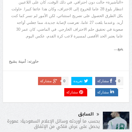
«
التأشيرة
»
حالت دون احترافي
.
في ذلك الوقت، كان على اللاعبين
انتظار بلوغ
28
عاما للخروج إلى الاحتراف، وكان هذا عائقا كبيرا
.
حاولت
بكل الطرق الحصول على تصريح استثنائي، لكن الأمور لم تسر كما كنت
أريد
.
وعندما بلغت
27
عاما، تعرضت لإصابة جديدة، مما جعلني أواجه
صعوبة في تحقيق حلم الاحتراف الخارجي
.
في الماضي، كان عمر
30
عاما يعتبر الحد الأقصى لمسيرة لاعب كرة القدم، عكس اليوم
.
يتبع
…
حاورته
:
أمينة بشيخ
0
مشاركة
تغريدة
0
مشاركة
مشاركة
مشاركة
السابق
بحسب ما أوردته وسائل الإعلام السعودية: عمورة
يحصل على عرض فلكي من الإتفاق