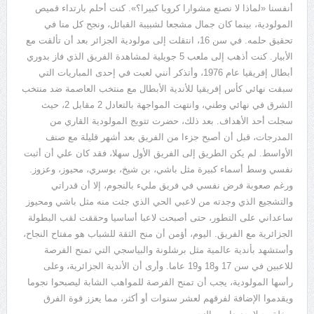
أنفسنا
«
لماذا لا نصنع مشوارا كرويا كبيرا؟
».
كنت أحلم بارتداء قميص
المولودية، بينما كان جمال مشجعا لشبيبة القبائل، ونجح كل منا في
تحقيق حلمه
.
في سن
16
، انتقلت إلى مولودية الجزائر بعد أن تألقت مع
الأبيار
.
كنت أذهب إلى ملعب
5
جويلية لمشاهدة الفريق الذي فاز بدوري
أبطال إفريقيا عام
1976
، وأتذكر أنني لعبت في إحدى المباريات التي
سبقت نهائي كأس إفريقيا للأندية الأبطال مع منتخب العاصمة ضد منتخب
الشرق في نهائي وطني، وانتهت المواجهة بالتعادل
2
مقابل
2
، حيث
سجلت أحد الأهداف
.
بعد ذلك، حضرت تتويج المولودية القاري من
المدرجات، قبل أن أصبح جزءا من الفريق بعد أشهر قليلة مع صنف
الأواسط
.
لم يكن الطريق إلى الفريق الأول سهلا، فقد كان علي أن أثبت
نفسي وسط أسماء كبيرة مثل باشي، بن شيخ، بوسري، محيوز، وعزوز
.
ورغم صعوبة فرض نفسي في فريق مليء بالنجوم، إلا أن قدراتي
والتشجيع الذي وجدته من لاعبي الحي الذي جئت منه مثل باشي ومحيوز
ساعداني على التطور، حتى أصبحت لاعبا أساسيا وحققت لقب البطولة
الجزائرية مع الفريق
.
اليوم، أؤمن أن منح الثقة للشباب هو مفتاح النجاح،
وأستشهد بأندية عالمية مثل برشلونة والبياسجي التي تمنح الفرصة
للاعبين في سن
17
و
18
و
19
عاما
.
وأرى أن الأندية الجزائرية، وعلى
رأسها المولودية، يجب أن تمنح الفرصة للمواهب الشابة ليصبحوا نجوما
ويقدموا الإضافة لفرقهم لعشر سنوات أو أكثر، مما يعزز قوة الفرق