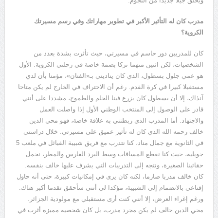
ويخلق جيلا جديدا من النجوم
.
مدرب كان له التأثير الأكبر في تطوير مهاراتك وفي رسم مسيرتك
الكروية؟
كان للمدربين دور حاسم في مسيرتي، حيث تأثرت بشدة بعدد من
الشخصيات، لكن اثنين منهما تركا بصمة خاصة في رحلتي الكروية
.
الأول
هو عمي جلول بسطول، الذي كان يناديني بـ
«
الفنان
»
، مؤمنا بأن لدي
مستقبلا كبيرا في كرة القدم
.
رغم أن الاحتراف في الخارج لم يكن متاحا
آنذاك، إلا أن بسطول كان يزرع فينا الحلم والطموح، مشددا على أنني
قادر على الوصول إلى المنتخب الوطني الأول إذا واصلت العمل
والاجتهاد
.
أما المدرب الذي ربطتني به علاقة خاصة، فهو محي الدين
خالف رحمه الله الذي كان له تأثير عميق على مسيرتي
.
خلال دراستي
في الثانوية مع جمال مناد، كنا نتدرب مع فريق شبيبة القبائل في ملعب
5
جويلية، حيث كنا نقطع المسافات وسط البرد القارس والمطر، نحمل
حقائبنا الصغيرة، ونتجه إلى التدريبات التي يشرف عليها خالف بنفسه
.
كان خالف مدربا صارما، لكنه كان يرى في إمكانيات كبيرة، حتى أنه حاول
إقناعي بالانضمام إلى الشبيبة، مؤكدا لي أنني سأحقق تقدما أكبر هناك
.
ورغم إغراء العرض، إلا أنني كنت أرى مستقبلي مع مولودية الجزائر
.
محي الدين خالف لم يكن مجرد مدرب، بل كان شخصية مميزة أثرت في