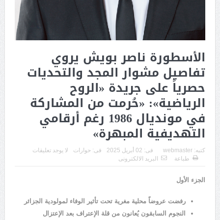
الأسطورة ناصر بويش يروي
تفاصيل مشوار المجد والتحديات
حصرياً على جريدة «الروح
الرياضية»: «حُرمت من المشاركة
في مونديال 1986 رغم أرقامي
التهديفية المبهرة»
كتبه:
webmaster
فى:
02 أبريل 2025
فى:
حوارات
لا يوجد تعليقات
طباعة
البريد الالكترونى
الجزء الأول
رفضت عروضاً محلية مغرية تحت تأثير الوفاء لمولودية الجزائر
النجوم السابقون يُعانون من قلة الإعتراف بعد الإعتزال