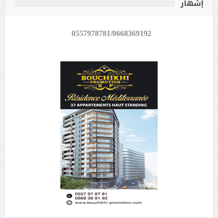
إشهار
0557978781/0668369192