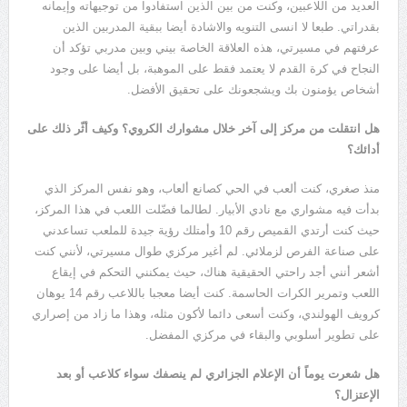
العديد من اللاعبين، وكنت من بين الذين استفادوا من توجيهاته وإيمانه
بقدراتي
.
طبعا لا انسى التنويه والاشادة أيضا ببقية المدربين الذين
عرفتهم في مسيرتي، هذه العلاقة الخاصة بيني وبين مدربي تؤكد أن
النجاح في كرة القدم لا يعتمد فقط على الموهبة، بل أيضا على وجود
أشخاص يؤمنون بك ويشجعونك على تحقيق الأفضل
.
هل انتقلت من مركز إلى آخر خلال مشوارك الكروي؟ وكيف أثّر ذلك على
أدائك؟
منذ صغري، كنت ألعب في الحي كصانع ألعاب، وهو نفس المركز الذي
بدأت فيه مشواري مع نادي الأبيار
.
لطالما فضّلت اللعب في هذا المركز،
حيث كنت أرتدي القميص رقم
10
وأمتلك رؤية جيدة للملعب تساعدني
على صناعة الفرص لزملائي
.
لم أغير مركزي طوال مسيرتي، لأنني كنت
أشعر أنني أجد راحتي الحقيقية هناك، حيث يمكنني التحكم في إيقاع
اللعب وتمرير الكرات الحاسمة
.
كنت أيضا معجبا باللاعب رقم
14
يوهان
كرويف الهولندي، وكنت أسعى دائما لأكون مثله، وهذا ما زاد من إصراري
على تطوير أسلوبي والبقاء في مركزي المفضل
.
هل شعرت يوماً أن الإعلام الجزائري لم ينصفك سواء كلاعب أو بعد
الإعتزال؟