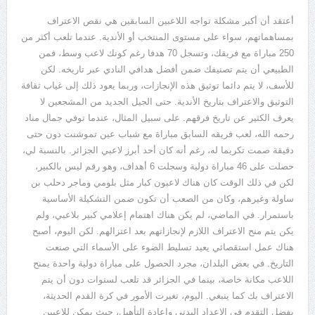
أعتقد أن أكبر مشكلة تواجه اللاعبين السابقين هي نقص الاعتراف
بمساهماتهم، سواء على مستوى المنتخب أو الأندية
.
عندما تلعب أكثر من
250
مباراة مع فريقك، وتسجل
70
هدفا رغم كونك لاعب وسط، فمن
الطبيعي أن يتم تصنيفك ضمن أفضل هدافي النادي عبر تاريخه
.
لكن
للأسف، لا يتم دائما توثيق هذه الإنجازات، وربما يعود ذلك إلى غياب ثقافة
التوثيق والاعتراف بتاريخ الأندية
.
حتى الجيل الجديد من المشجعين لا
يعرف الكثير عن تاريخ فرقهم
.
على سبيل المثال، عندما توفي جمال مناد
رحمه الله، لعب فريقه السابق مباراة مع شباب عين تموشنت دون حتى
دقيقة صمت تكريما له، رغم أنه كان أحد أبرز لاعبي الجزائر
.
بالنسبة لي،
حصلت على
46
مباراة دولية وسجلت
6
أهداف، وهو رقم ليس بالكبير،
لكن في ذلك الوقت كان هناك لاعبون كبار مثل بلومي وماجر دحلب بن
ساولة وغيرهم، وكان من الصعب أن تكون ضمن التشكيلة الأساسية
باستمرار
.
في الماضي، لم يكن هناك اهتمام إعلامي كبير بلاعبي، ولم
يكن يتم منح الاعتراف اللازم لإنجازاتهم بعد اعتزالهم
.
لكن اليوم، أصبح
هناك عمل استقصائي يعيد تسليط الضوء على الأسماء التي صنعت
التاريخ
.
في بعض البلدان، مجرد الحصول على مباراة دولية واحدة يمنح
اللاعب مكانة خاصة، بينما في الجزائر قد تلعب لسنوات دون أن يتم
الاعتراف بك كما ينبغي
.
اليوم، تغيرت الأمور في كرة القدم الحديثة،
بفضل التقدم في الإعداد البدني وإعادة التأهيل، حيث يمكن للاعبين