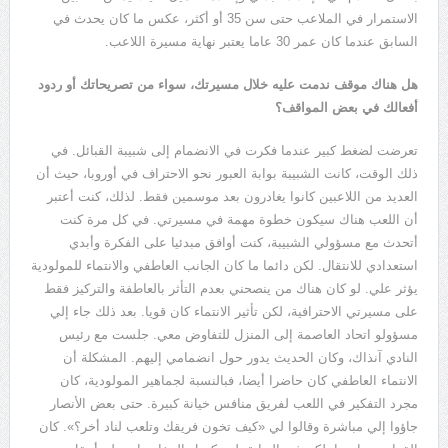
الاستمرار في الملاعب حتى سن
35
أو أكثر، عكس ما كان يحدث في
السابق عندما كان عمر
30
عاما يعتبر نهاية مسيرة اللاعب
.
هل هناك موقف ندمت عليه خلال مسيرتك، سواء من تصريحاتك أو ردود
أفعالك في بعض المواقف؟
تعرضت لضغط كبير عندما فكرت في الانضمام إلى شبيبة القبائل
.
في
ذلك الوقت، كانت الشبيبة بوابة العبور نحو الاحتراف في أوروبا، حيث أن
العديد من اللاعبين كانوا يغادرون بعد موسمين فقط
.
لذلك، كنت أعتبر
أن اللعب هناك سيكون خطوة مهمة في مسيرتي
.
في كل مرة كنت
أتحدث مع مسؤولي الشبيبة، كنت أوافق مبدئيا على الفكرة وأبدي
استعدادي للانتقال
.
لكن دائما ما كان الجانب العاطفي والانتماء للمولودية
يؤثر علي
.
لو كان هناك من ينصحني بعدم التأثر بالعاطفة والتركيز فقط
على مسيرتي الاحترافية، لكن تأثير الانتماء كان قويا
.
بعد ذلك جاء إلي
مسؤولو اتحاد العاصمة إلى المنزل للتفاوض معي
.
جلست مع رئيس
النادي آنذاك، وكان الحديث يدور حول انضمامي إليهم
.
المشكلة أن
الانتماء العاطفي كان حاضرا أيضا، فبالنسبة لجماهير المولودية، كان
مجرد التفكير في اللعب لفريق منافس خيانة كبيرة
.
حتى بعض الأنصار
جاؤوا إلي مباشرة وقالوا لي
«
كيف تخون فريقك وتلعب لناد أخر؟
».
كان