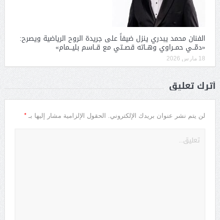
الفنان محمد يبدري ينزل ضيفاً على جريدة الروح الرياضية ويصرح:
«دمّــي حمــراوي وهــاته قصــتي مع قــاسم بليـــمام»
18 مارس 2026
أترك تعليق
*
لن يتم نشر عنوان بريدك الإلكتروني.
الحقول الإلزامية مشار إليها بـ