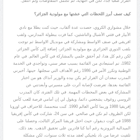
القرار صعبا جدا، لكن في النهاية، لم تكتمل المفاوضات ولم أنتقل
.
كيف تصف أبرز اللحظات التي عشتها مع مولودية الجزائر؟
خلال مشواري الكروي، حصدت عدة ألقاب، حيث كنت بطلا مع نادي
الأبيار في فئتي الأشبال والناشئين، كما فزت ببطولة المدارس، ولقب
افريقي في صنف الاواسط ومشاركة في مونديال الاواسط ثم توجت
بلقب الدوري الجزائري مع مولودية الجزائر، إضافة إلى كأس الجزائر
.
لكن رغم كل هذا، لم أحقق حلمي بالمشاركة في كأس العالم
.
في عام
1982
، تم استبعادي من القائمة بسبب صغر سني، وتواجدي في الخدمة
الوطنية وتكرر الأمر في
1986
رغم الأهداف التي سجلتها
.
حينها، أخبرني
المدرب سعدان أن القرار لم يكن بيده والوزير آنذاك هو من اختار
القائمة بعدها، تعرضت لإصابة أثرت على مسيرتي وأبعدتني عن
المشاركة في بعض المحطات المهمة
.
في تلك الفترة، كان المدرب
الروسي روغوف يشجعني دائما، ويقول لي إن أمامي فرصة للعب كأس
إفريقيا
1988
وربما كأس العالم
1990.
كنت متحمسا، للاحتراف في اوروبا
لكن الظروف لم تكن في صالحي
.
في سن
24
، شاركت في كأس إفريقيا
1988
في كوت ديفوار، حيث احتل فريقنا المركز الثالث، وحصلنا على
الميدالية البرونزية رغم أننا كنا قادرين على تحقيق الذهب
.
بعد ذلك،
تلقيت عرضا من ناد بلجيكي لعقد مدته ثلاث سنوات، لكن مشكلة