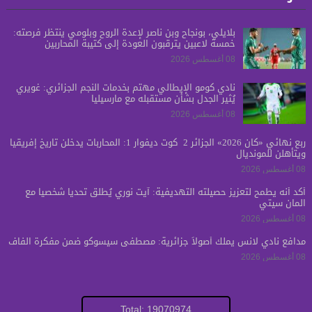
بلايلي، بونجاح وبن ناصر لإعدة الروح وبلومي ينتظر فرصته:
خمسة لاعبين يترقبون العودة إلى كتيبة المحاربين
08 أغسطس 2026
نادي كومو الإيطالي مهتم بخدمات النجم الجزائري: غويري
يُثير الجدل بشأن مستقبله مع مارسيليا
08 أغسطس 2026
ربع نهائي «كان 2026» الجزائر 2 كوت ديفوار 1: المحاربات يدخلن تاريخ إفريقيا
ويتأهلن للمونديال
08 أغسطس 2026
أكد أنه يطمح لتعزيز حصيلته التهديفية: آيت نوري يُطلق تحدياً شخصياً مع
المان سيتي
08 أغسطس 2026
مدافع نادي لانس يملك أصولاً جزائرية: مصطفى سيسوكو ضمن مفكرة الفاف
08 أغسطس 2026
Total: 19070974