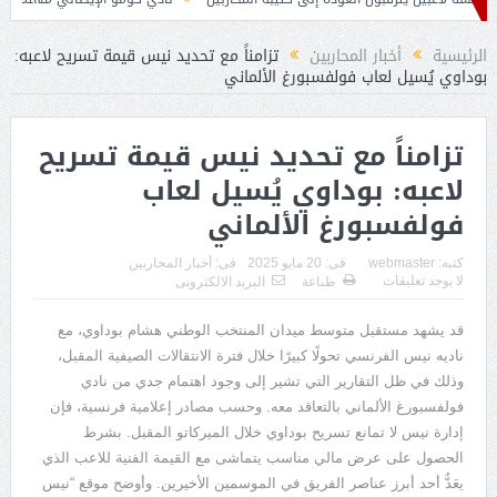
ُنافسان لانس على قبال
الرئيسية
أخبار المحاربين
تزامناً مع تحديد نيس قيمة تسريح لاعبه:
بوداوي يُسيل لعاب فولفسبورغ الألماني
تزامناً مع تحديد نيس قيمة تسريح
لاعبه: بوداوي يُسيل لعاب
فولفسبورغ الألماني
كتبه:
webmaster
فى:
20 مايو 2025
فى:
أخبار المحاربين
لا يوجد تعليقات
طباعة
البريد الالكترونى
قد يشهد مستقبل متوسط ميدان المنتخب الوطني هشام بوداوي، مع
ناديه نيس الفرنسي تحولًا كبيرًا خلال فترة الانتقالات الصيفية المقبل،
وذلك في ظل التقارير التي تشير إلى وجود اهتمام جدي من نادي
فولفسبورغ الألماني بالتعاقد معه
.
وحسب مصادر إعلامية فرنسية، فإن
إدارة نيس لا تمانع تسريح بوداوي خلال الميركاتو المقبل
.
بشرط
الحصول على عرض مالي مناسب يتماشى مع القيمة الفنية للاعب الذي
يعَدُّ أحد أبرز عناصر الفريق في الموسمين الأخيرين
.
وأوضح موقع
“
نيس