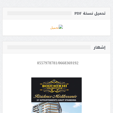
تحميل نسخة PDF
إشهار
0557978781/0668369192