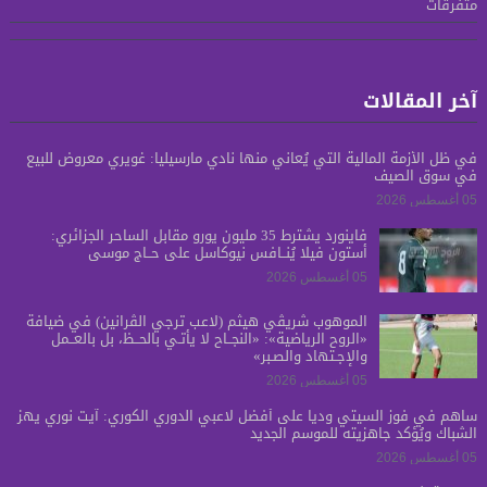
متفرقات
آخر المقالات
في ظل الأزمة المالية التي يُعاني منها نادي مارسيليا: غويري معروض للبيع
في سوق الصيف
05 أغسطس 2026
فاينورد يشترط 35 مليون يورو مقابل الساحر الجزائري:
أستون فيلا يُنــافس نيوكاسل على حــاج موسى
05 أغسطس 2026
الموهوب شريڤي هيثم (لاعب ترجي الڤرانين) في ضيافة
«الروح الرياضية»: «النجــاح لا يأتـي بالحــظ، بل بالعــمل
والإجـتهاد والصـبر»
05 أغسطس 2026
ساهم في فوز السيتي ودياً على أفضل لاعبي الدوري الكوري: آيت نوري يهز
الشباك ويُؤكد جاهزيته للموسم الجديد
05 أغسطس 2026