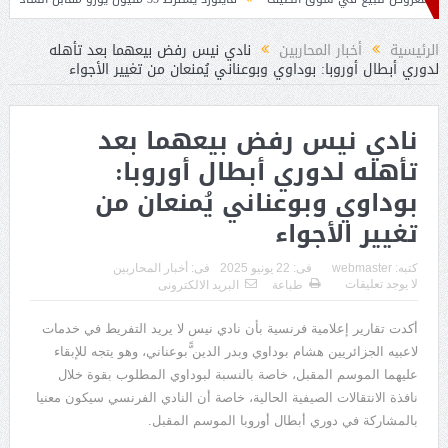
ين لخلافة بيتكوفيتش
الرئيسية
أخبار المحاربين
نادي نيس رفض بيعهما بعد تأهله
لدوري أبطال أوروبا: بوداوي وبوعناني يُمنعان من تغيير الأجواء
نادي نيس رفض بيعهما بعد
تأهله لدوري أبطال أوروبا:
بوداوي وبوعناني يُمنعان من
تغيير الأجواء
كتبه:
webmaster
فى:
22 يونيو 2025
فى:
أخبار المحاربين
لا يوجد تعليقات
طباعة
البريد الالكترونى
أكدت تقارير إعلامية فرنسية بأن نادي نيس لا يريد التفريط في خدمات
لاعبيه الجزائريين هشام بوداوي وبدر الدين ًّبوعناني، وهو يتجه للإبقاء
عليهما الموسم المقبل، خاصة بالنسبة لبوداوي المطلوب بقوة خلال
نافذة الانتقالات الصيفية الحالية، خاصة أن النادي الفرنسي سيكون معنيا
بالمشاركة في دوري أبطال أوروبا الموسم المقبل.