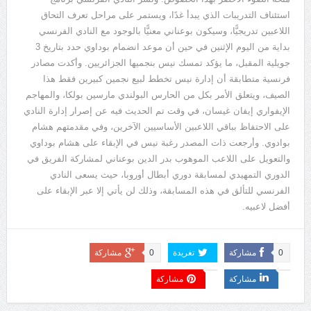
استئناف التدريبات الذي يبدأ غدًا، ويستمر على مراحل تعرف التحاق
اللاعبين تدريجيًّا، وسيكون بوعناني معنيًّا بالوجود مع النادي الفرنسي
بداية من اليوم الإثنين في حين أن موعد انضمام بوداوي حدد بتاريخ
3
جويلية المقبل، ما يؤكد تمسك نيس بنجميها الجزائريين. وأكدت مصادر
فرنسية متطابقة أن إدارة نيس تخطط لبيع نجمين كبيرين فقط هذا
الصيف، ويتعلق الأمر بكل من الحارس البولندي مارسين بولكا، والمهاجم
الإيفواري إيفان غيسان، في وقت تم الحديث فيه عن إصرار إدارة النادي
على الاحتفاظ بباقي اللاعبين الأساسيين الآخرين، وفي مقدمتهم هشام
بوادوي. وأرجعت ذات المصدر رغبة نيس في الإبقاء على هشام بوداوي
والتعويل على اللاعب الموهوب بدر الدين بوعناني لمشاركة الفريق في
الدوري التمهيدي لمسابقة دوري أبطال أوروبا، حيث يسعى النادي
الفرنسي للتألق في هذه المسابقة، وذلك لن يأتي إلا عبر الإبقاء على
أفضل لاعبيه.
0
مشاركة
تغريدة
0
مشاركة
مشاركة
مشاركة