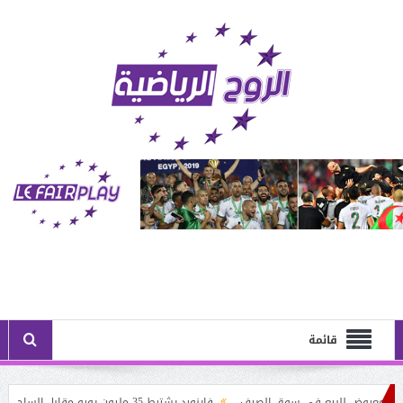
قائمة
 معروض للبيع في سوق الصيف
فاينورد يشترط 35 مليون يورو مقابل الساحر الجزائري: أستون فيلا يُنــافس نيوكاسل على حــاج موسى