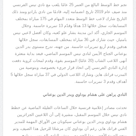
نجم خط الوسط البالغ من العمر
25
عامًا يلعب مع نادي نيس الفرنسي
منذ صيف عام
2019
تاريخ انضمامه إليه، قادمًا من نادي بارادو ومنذ ذلك
التاريخ شارك لاعب خط الوسط متعدد المهام في
175
مباراة بمختلف
المسابقات، سجل خلالها
13
هدفًا وقدّم
13
تمريرة حاسمة. وخلال
الموسم الجاري، أكد ابن مدينة بشار علو كعبه، وكان أفضل لاعبي نيس
بامتياز، حيث شارك في
36
مباراة بمختلف المسابقات، سجل خلالها
هدفين وقدم أربع تمريرات حاسمة. من جهته، تدرج مستوى بدر الدين
بوعناني الجناج الأيمن لنادي نيس الموسم الماضي، فبعد بداية متعثرة
أنهى اللاعب الشاب
(20
عامًا
)
الموسم بقوة، وقدم لمحات كروية دفعت
إدارة النادي الفرنسي إلى اتخاذ قرار جريء بخصوصه، وبتوصية من
المدرب فرانك هايز، وشارك اللاعب الدولي في
37
مباراة سجل خلالها
5
أهداف وقدم
3
تمريرات حاسمة.
النادي يراهن على هشام بوداوي وبدر الدين بوعناني
تحدثت مصادر إعلامية فرنسية خلال الساعات القليلة الماضية عن خطط
نادي نيس خلال الموسم المقبل، مشيرة إلى أن اللاعبين الجزائريين
هشام بوداوي وبدر الدين بوعناني سيكونان من الأوراق المهمة للمدير
الفني فرانك هايز، رغم أن بوداوي كان مرشحًا للرحيل هذا الصيف، وتم
منحه الضوء الأخضر بهذا الخصوص. ونشر النادي الفرنسي برنامج