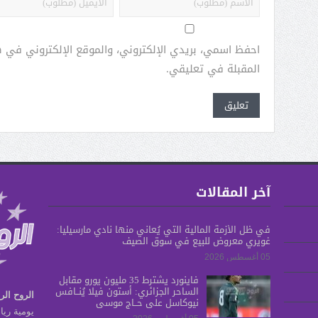
احفظ اسمي، بريدي الإلكتروني، والموقع الإلكتروني في 
المقبلة في تعليقي.
آخر المقالات
في ظل الأزمة المالية التي يُعاني منها نادي مارسيليا:
غويري معروض للبيع في سوق الصيف
05 أغسطس 2026
فاينورد يشترط 35 مليون يورو مقابل
الساحر الجزائري: أستون فيلا يُنــافس
الروح الر
نيوكاسل على حــاج موسى
يومية ريا