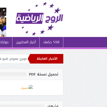
VAR حكمك
أخبار المحاربين
حوارات
الأخبار العاجلة
في ظل الأزمة المالية التي يُعاني منها نادي مارسيليا: غويري معروض للبيع في سوق
الإتحادية تتمسك بالمدرسة الإسبانية: رافائيل بينيتيز أبرز المرشحين لخلافة بيتكوفيتش
تحميل نسخة PDF
إشهار