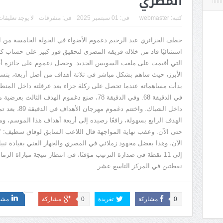
المصري
كتبه:
webmaster
فى:
01 سبتمبر 2025
فى:
متفرقات
لا يوجد تعليقا
خطف الجزائري عبد الرحيم دغموم الأضواء في الجولة الخامسة من الد
استثنائيًا قاد من خلاله فريقه المصري لتحقيق فوز كبير على حساب كهر
التي أقيمت على ملعب السويس الجديد
.
وحصل دغموم على جائزة أفض
الأبرز، حيث ساهم بشكل مباشر في ثلاثة أهداف من أصل أربعة، بتسجيل
بدأت مساهماته عندما تحصل على ركلة جزاء بعد عرقلته داخل المنط
في الدقيقة
68.
وفي الدقيقة
78
، صنع دغموم الهدف الثالث بعرضية م
داخل الشباك
.
واختتم دغموم مهرجان الأهداف في الدقيقة
89
، بعد ت
الهدف الرابع بسهولة، رافعًا رصيده إلى أربعة أهداف هذا الموسم، و
حتى الآن
.
وعقب نهاية المواجهة قال اللاعب السابق لوفاق سطيف
: “
الآن، وهذا بفضل مجهود زملائي في المصري والجهاز الفني بقيادة نبي
إلى
11
نقطة في صدارة الترتيب مؤقتًا، في انتظار نتيجة مباراة الزمال
نقطتين في المركز التاسع عشر
.
0
مشاركة
تغريدة
0
مشاركة
مشا