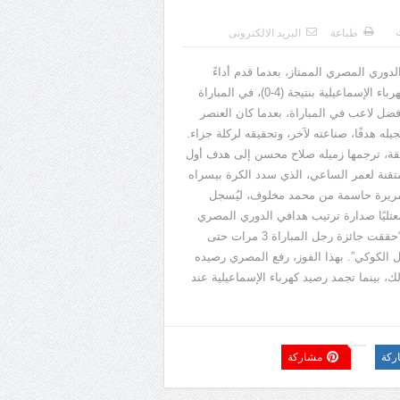
ت
طباعة
البريد الالكترونى
وري المصري الممتاز، بعدما قدم أداءً
rs, parking sous sol de 3 étages...
باء الإسماعيلية بنتيجة
(4-0)
، في المباراة
ل لاعب في المباراة، بعدما كان العنصر
ه هدفًا، صناعته لآخر، وتحقيقه لركلة جزاء
.
قة، ترجمها زميله صلاح محسن إلى هدف أول
تقنة لعمر الساعي، الذي سدد الكرة بيسراه
مريرة حاسمة من محمد مخلوف، ليُسجل
معتليًا صدارة ترتيب هدافي الدوري المصري
حققت جائزة رجل المباراة
3
مرات حتى
ل الكوكي
”.
بهذا الفوز، رفع المصري رصيده
ك، بينما تجمد رصيد كهرباء الإسماعيلية عند
ركة
مشاركة