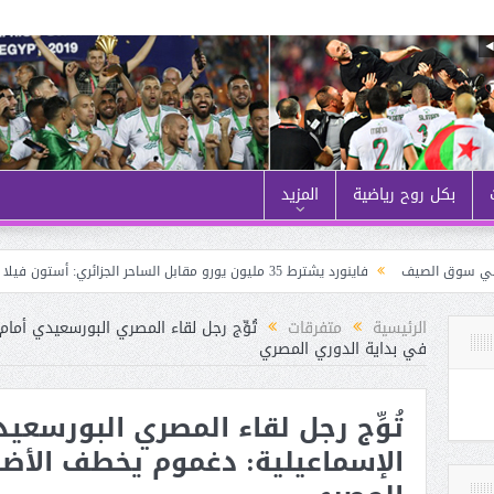
بكل روح رياضية
المزيد
 الصيف
فاينورد يشترط 35 مليون يورو مقابل الساحر الجزائري: أستون فيلا يُنــافس نيوكاسل على حــاج موسى
الرئيسية
متفرقات
تُوِّج رجل لقاء المصري البورسعيدي أما
في بداية الدوري المصري
تُوِّج رجل لقاء المصري البورسعي
الإسماعيلية: دغموم يخطف الأضو