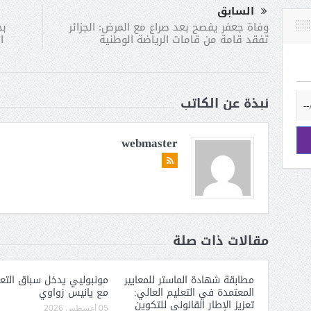
السابق
بح
وفاة جعفر يفصح بعد صراع مع المرض: الجزائر
تفقد قامة من قامات الرياضة الوطنية
نبذة عن الكاتب
webmaster
مقالات ذات صلة
مطابقة شهادة الماستر للمعايير
مونبوليي يدخل سباق التعا
المعتمدة في التعليم العالي:
مع يانيس زواوي
تعزيز الإطار القانوني للتكوين
05 أغسطس 2026