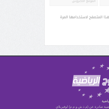
هذا المتصفح لاستخدامها المرة
ياضية
ضية صادرة عن (م.ذ.ش.و.م.م) لوفيربلاي