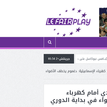
جرينتش+2 01:54
الموهوب شريڤي هيثم (لاعب ترجي الڤرانين) في ضيافة «الروح
م كهرباء الإسماعيلية: دغموم يخطف الأضواء
دي أمام كهرباء
اء في بداية الدوري