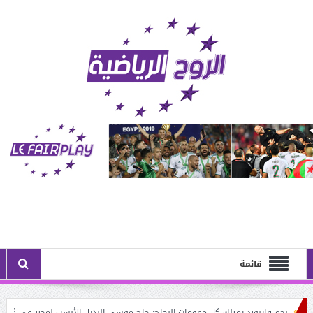
قائمة
نجم فاينورد يمتلك كل مقومات النجاح: حاج موسى البديل الأنسب لمحرز في كتيبة المحار