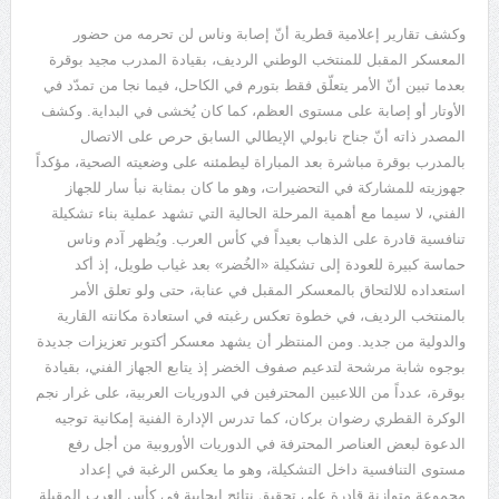
وكشف
تقارير
إعلامية
قطرية
أنّ
إصابة
وناس
لن
تحرمه
من
حضور
المعسكر
المقبل
للمنتخب
الوطني
الرديف،
بقيادة
المدرب
مجيد
بوقرة
بعدما
تبين
أنّ
الأمر
يتعلّق
فقط
بتورم
في
الكاحل،
فيما
نجا
من
تمدّد
في
الأوتار
أو
إصابة
على
مستوى
العظم،
كما
كان
يُخشى
في
البداية
.
وكشف
المصدر
ذاته
أنّ
جناح
نابولي
الإيطالي
السابق
حرص
على
الاتصال
بالمدرب
بوقرة
مباشرة
بعد
المباراة
ليطمئنه
على
وضعيته
الصحية،
مؤكداً
جهوزيته
للمشاركة
في
التحضيرات،
وهو
ما
كان
بمثابة
نبأ
سار
للجهاز
الفني،
لا
سيما
مع
أهمية
المرحلة
الحالية
التي
تشهد
عملية
بناء
تشكيلة
تنافسية
قادرة
على
الذهاب
بعيداً
في
كأس
العرب
.
ويُظهر
آدم
وناس
حماسة
كبيرة
للعودة
إلى
تشكيلة
«
الخُضر
»
بعد
غياب
طويل،
إذ
أكد
استعداده
للالتحاق
بالمعسكر
المقبل
في
عنابة،
حتى
ولو
تعلق
الأمر
بالمنتخب
الرديف،
في
خطوة
تعكس
رغبته
في
استعادة
مكانته
القارية
والدولية
من
جديد
.
ومن
المنتظر
أن
يشهد
معسكر
أكتوبر
تعزيزات
جديدة
بوجوه
شابة
مرشحة
لتدعيم
صفوف
الخضر
إذ
يتابع
الجهاز
الفني،
بقيادة
بوقرة،
عدداً
من
اللاعبين
المحترفين
في
الدوريات
العربية،
على
غرار
نجم
الوكرة
القطري
رضوان
بركان،
كما
تدرس
الإدارة
الفنية
إمكانية
توجيه
الدعوة
لبعض
العناصر
المحترفة
في
الدوريات
الأوروبية
من
أجل
رفع
مستوى
التنافسية
داخل
التشكيلة،
وهو
ما
يعكس
الرغبة
في
إعداد
مجموعة
متوازنة
قادرة
على
تحقيق
نتائج
إيجابية
في
كأس
العرب
المقبلة