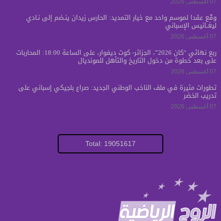
07 أغسطس 2026
وقّع عقداً لموسم واحد مع خيار التمديد: الحارس زيدان ينـضم إلى نـادي
ليغــانيس الإسباني
07 أغسطس 2026
ربع نهائي “كان 2026”، الجزائر- كوت ديفوار، على الساعة 18:00: المحاربات
على بعد خطوة من دخول التاريخ والتأهل للمونديال
07 أغسطس 2026
تطورات مثيرة في ملف الناخب الوطني الجديد: صراع بلجيكي إسباني على
تدريب الخضر
07 أغسطس 2026
Total: 19051617