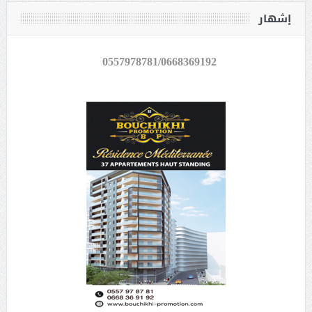
إشهار
0557978781/0668369192