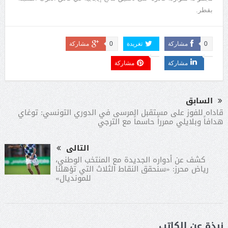
بقطر
.
0
مشاركة
تغريدة
0
مشاركة
مشاركة
مشاركة
السابق
قاداه للفوز على مستقبل المرسى في الدوري التونسي: توغاي
هدافاً وبلايلي ممرراً حاسماً مع الترجي
التالى
كشف عن أدواره الجديدة مع المنتخب الوطني،
رياض محرز: «سنحقق النقاط الثلاث التي تؤهلنا
للمونديال»
نبذة عن الكاتب