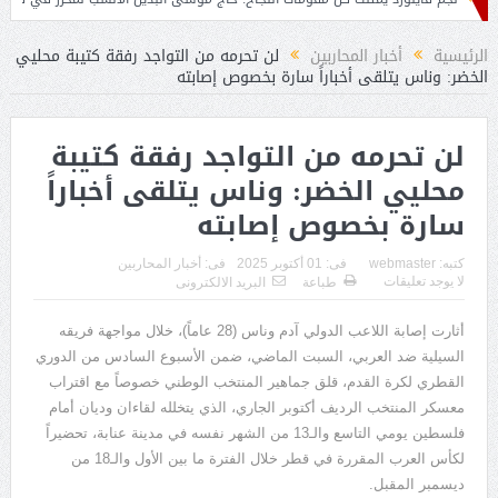
الرئيسية
أخبار المحاربين
لن تحرمه من التواجد رفقة كتيبة محليي
الخضر: وناس يتلقى أخباراً سارة بخصوص إصابته
لن تحرمه من التواجد رفقة كتيبة
محليي الخضر: وناس يتلقى أخباراً
سارة بخصوص إصابته
كتبه:
webmaster
فى:
01 أكتوبر 2025
فى:
أخبار المحاربين
لا يوجد تعليقات
طباعة
البريد الالكترونى
أثارت
إصابة
اللاعب
الدولي
آدم
وناس
(28
عاماً
)
،
خلال
مواجهة
فريقه
السيلية
ضد
العربي،
السبت
الماضي،
ضمن
الأسبوع
السادس
من
الدوري
القطري
لكرة
القدم،
قلق
جماهير
المنتخب
الوطني
خصوصاً
مع
اقتراب
معسكر
المنتخب
الرديف
أكتوبر
الجاري،
الذي
يتخلله
لقاءان
وديان
أمام
فلسطين
يومي
التاسع
والـ
13
من
الشهر
نفسه
في
مدينة
عنابة،
تحضيراً
لكأس
العرب
المقررة
في
قطر
خلال
الفترة
ما
بين
الأول
والـ
18
من
ديسمبر
المقبل
.