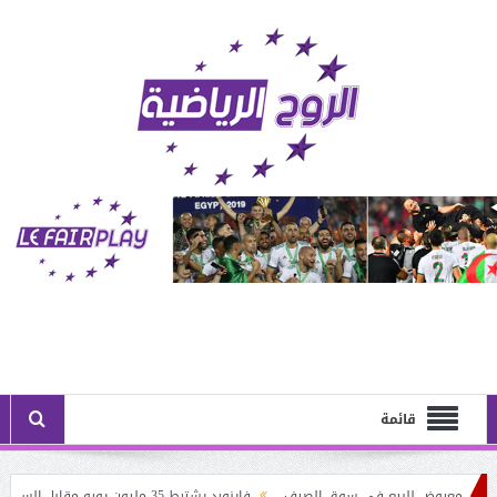
قائمة
ري معروض للبيع في سوق الصيف
فاينورد يشترط 35 مليون يورو مقابل الساحر الجزائري: أستون فيلا يُنــافس نيوكاسل على حــاج موسى