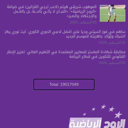
الموهوب شريڤي هيثم (لاعب ترجي الڤرانين) في ضيافة
«الروح الرياضية»: «النجــاح لا يأتـي بالحــظ، بل بالعــمل
والإجـتهاد والصـبر»
05 أغسطس 2026
ساهم في فوز السيتي ودياً على أفضل لاعبي الدوري الكوري: آيت نوري يهز
الشباك ويُؤكد جاهزيته للموسم الجديد
05 أغسطس 2026
مطابقة شهادة الماستر للمعايير المعتمدة في التعليم العالي: تعزيز الإطار
القانوني للتكوين في قطاع الرياضة
05 أغسطس 2026
Total: 19017049