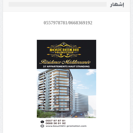
إشهار
0557978781/0668369192