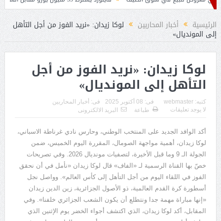
رشحين لخلافة بيتكوفيتش
الرئيسية
أخبار المحاربين
لوكا زيدان: «نريد الفوز من أجل التأهل
إلى المونديال»
لوكا زيدان: «نريد الفوز من أجل
التأهل إلى المونديال»
كتبه:
webmaster
فى:
08 أكتوبر 2025
فى:
أخبار المحاربين
لا يوجد تعليقات
طباعة
البريد الالكترونى
أكد الوافد الجديد على المنتخب الوطني، وحارس نادي غرناطة الاسباني،
لوكا زيدان، أهمية مواجهة الصومال، المقررة اليوم الخميس، ضمن
الجولة الـ
9
وما قبل الأخيرة، لتصفيات مونديال
2026.
وفي تصريحات
خصّ بها القناة الرسمية لـ
«
الفاف
»
قال لوكا زيدان
«
نأمل في أن نحقق
الفوز في اللقاء اليوم من أجل التأهل إلى كأس العالم
».
وواصل نجل
أسطورة كرة القدم العالمية، ذو الأصول الجزائرية، زين الدين زيدان
«
إنها مباراة مهمة جدا ونتطلع أن يكون الشعب الجزائري خلفنا
».
وفي
المقابل، أكد لوكا زيدان، الذي اكتشف أجواء الخضر يوم الإثنين الذي