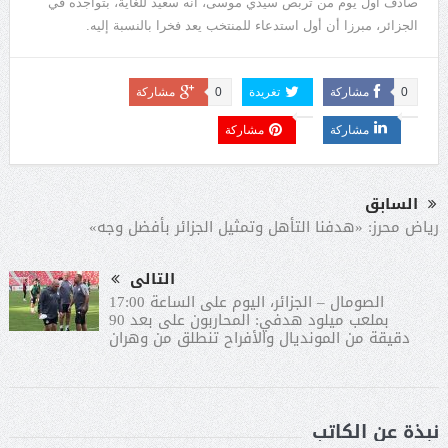
صادف أول يوم من تربص سيدي موسى، أنه سعيد للغاية، بتواجده في
الجزائر، مبرزا أن أول استدعاء للمنتخب يعد فخرا بالنسبة إليه
.
0
مشاركة
تغريدة
0
مشاركة
مشاركة
مشاركة
السابق
رياض محرز: «هدفنا التأهل وتمثيل الجزائر بأفضل وجه»
التالى
الصومال – الجزائر، اليوم على الساعة 17:00
بملعب ميلود هدفي: المحاربون على بعد 90
دقيقة من المونديال والأفراح تنطلق من وهران
نبذة عن الكاتب