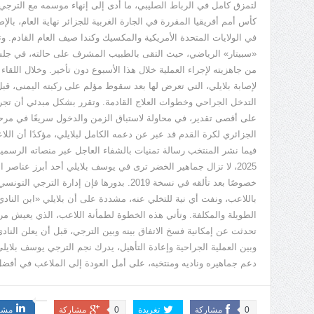
لتمزق كامل في الرباط الصليبي، ما أدى إلى إنهاء موسمه مع الترج
كأس أمم أفريقيا المقررة في الجارة الغربية للجزائر نهاية العام، بالإ
في الولايات المتحدة الأمريكية والمكسيك وكندا صيف العام القادم
«
سبيتار
»
الرياضي، حيث التقى بالطبيب المشرف على حالته، في جلس
من جاهزيته لإجراء العملية خلال هذا الأسبوع دون تأخير. وخلال اللقا
لإصابة بلايلي، التي تعرض لها بعد سقوط مؤلم على ركبته اليمنى، قب
التدخل الجراحي وخطوات العلاج القادمة. وتقرر بشكل مبدئي أن تجر
على أقصى تقدير، في محاولة لاستباق الزمن والدخول سريعًا في مرحلة 
الجزائري لكرة القدم قد عبر عن دعمه الكامل لبلايلي، مؤكدًا أن ال
فيما نشر المنتخب رسالة تمنيات بالشفاء العاجل عبر منصاته الرسمية
2025
، لا تزال جماهير الخضر ترى في يوسف بلايلي أحد أبرز عناصر 
خصوصًا بعد تألقه في نسخة
2019
. بدورها فإن إدارة الترجي التون
باللاعب، ونفت أي نية للتخلي عنه، مشددة على أن بلايلي
«
ابن النادي
الطويلة والمكلفة. وتأتي هذه الخطوة لطمأنة اللاعب، الذي يعيش مر
تحدثت عن إمكانية فسخ الاتفاق بينه وبين الترجي، قبل أن يعلن الناد
وبين العملية الجراحية وإعادة التأهيل، يدرك نجم الترجي يوسف بلايل
دعم جماهيره وناديه ومنتخبه، على أمل العودة إلى الملاعب في أفضل ح
0
مشاركة
تغريدة
0
مشاركة
مشا