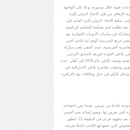
ات قوية خلال مسيرته، وعاد إلى الواجهة
ة الإيقاف من قبل الاتحاد الدولي لكرة
ى، سلط الاتحاد الدولي لكرة القدم على
بعد تظلمه لدى محكمة التحكيم الرياضية.
مشاركة في مباريات الدورات الجوارية مع
نضم خريج المدرسة الوهرانية لنادي أنجي
امرته الفرنسية، حيث اكتفى بلعب مباراة
قرر بلايلي العودة لفريقه السابق الترجي،
انضم يوسف بلايلي عام
2019
إلى أهلي
جدة
ورو. وتحولت مغامرة بلايلي الاحترافية في
. ودخل بلايلي في جدل وخلافات مع
«
الراقي
»
وحة، قادمًا من تونس، بعدما تقرر إخضاعه
رة التي تعرض لها. وتعود إصابة نجم الخضر
 بعد مجهود فردي في الدقيقة
21
، لتظهر
الفحوص التي خضع لها اللاعب لاحقًا تعرضه