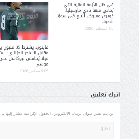
في ظل الأزمة المالية التي
يُعاني منها نادي مارسيليا:
غويري معروض للبيع في سوق
الصيف
05 أغسطس 2026
فاينورد يشترط 35 ملي
مقابل الساحر الجزائري: أس
فيلا يُنــافس نيوكاسل على 
موسى
05 أغسطس 2026
أترك تعليق
*
لن يتم نشر عنوان بريدك الإلكتروني.
الحقول الإلزامية مشار إليها بـ