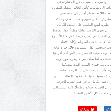
ي التونسي، كما سيغيب عن المشاركة في
ضافة إلى نهائيات كأس العالم المقبلة المقررة
. وتوجه اللاعب صباح أمس إلى مستشفى
ة ركزت على تقييم وضعه الصحي والتأكد
ء الطبي، اطلع الطبيب على الملف الكامل
ل أن يجري اللاعب نقاشًا مطولًا حول تفاصيل
ى العملية في أقرب فرصة خلال هذا الأسبوع
إعادة التأهيل الطويلة. وكان الاتحاد
لاعب سيحظى بكل المساندة خلال فترة غيابه،
. ورغم غيابه المنتظر عن كأس أمم أفريقيا
المنتخب، لما يملكه من خبرة وحضور قوي،
سي برئاسة حمدي المدب أكدت تمسكها
»
، وأن عقده سيظل ساريًا رغم إصابته
حلة نفسية صعبة، خاصة بعد الشائعات التي
ي دعمه الكامل له في هذه الفترة الحرجة.
ي أن الطريق سيكون طويلًا، لكنه يستند إلى
الاته خلال الأشهر المقبلة.
ركة
مشاركة