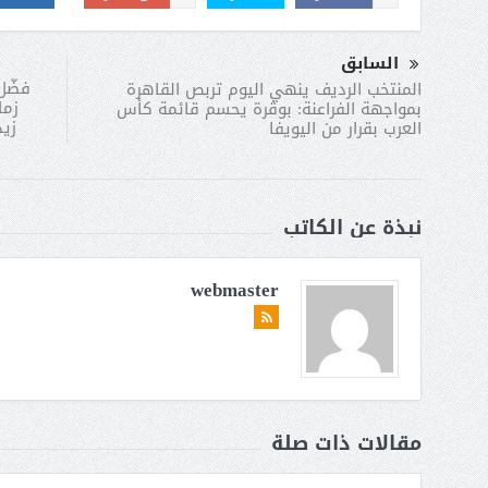
السابق
فضّل
المنتخب الرديف ينهي اليوم تربص القاهرة
زمل
بمواجهة الفراعنة: بوڤرة يحسم قائمة كأس
زيد
العرب بقرار من اليويفا
نبذة عن الكاتب
webmaster
مقالات ذات صلة