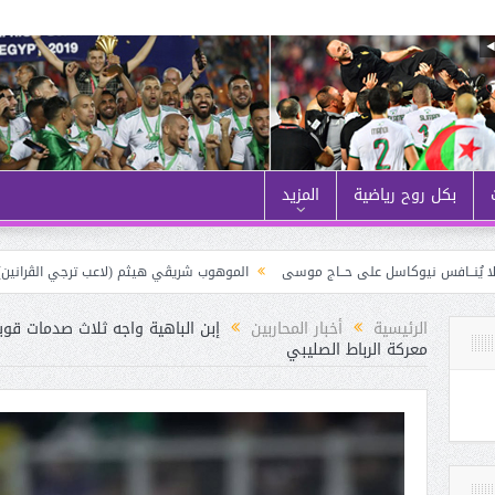
بكل روح رياضية
المزيد
الموهوب شريڤي هيثم (لاعب ترجي الڤرانين) في ضيافة «الروح الرياضي
الرئيسية
أخبار المحاربين
إبن الباهية واجه ثلاث صدمات قو
معركة الرباط الصليبي