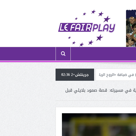
جرينتش+2 02:36
ة»: «النجــاح لا يأتـي بالحــظ، بل بالعــمل والإجـتهاد والصـبر»
ساهم في فوز السي
ية في مسيرته: قصة صمود بلايلي قبل