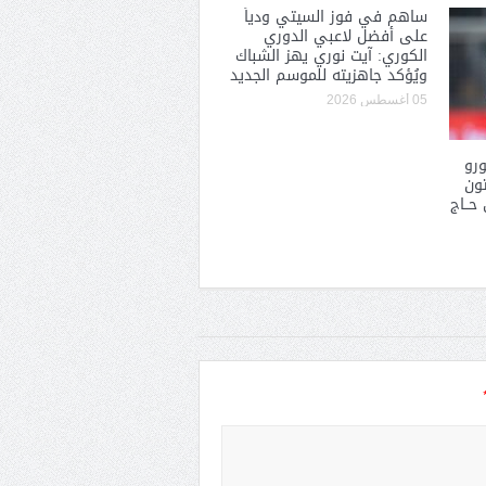
ساهم في فوز السيتي ودياً
على أفضل لاعبي الدوري
الكوري: آيت نوري يهز الشباك
ويُؤكد جاهزيته للموسم الجديد
05 أغسطس 2026
ون يورو
تون
حــاج