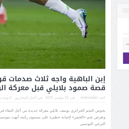
إبن الباهية واجه ثلاث صدمات ق
قصة صمود بلايلي قبل معركة الر
كتبه:
webmaster
فى:
16 نوفمبر 2025
فى:
أخبار المحاربين
لا يوجد ت
يخوض النجم الجزائري يوسف بلايلي معركة جديدة من أجل البقاء في 
وتعرض نجم
«
الخضر
»
لإصابة خطيرة على مستوى ركبته أنهت موسمه م
الترجي التونسي.