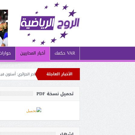
VAR حكمك
أخبار المحاربين
حوارات
الأخبار العاجلة
فاينورد يشترط 35 مليون يورو مقابل الساحر الجزائري: أستون فيلا يُنــافس نيوكاسل على حــاج موسى
تحميل نسخة PDF
إشهار