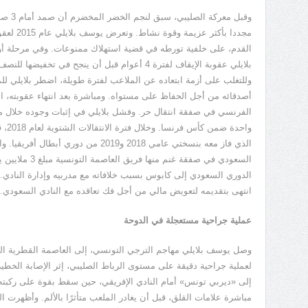
وقبل معركة الصليبي، سبق لنجم الخضر المخضرم أن صمد أمام
3
صدم
مجددا بأكثر عزيمة وقوة نشاط. وتعرض يوسف بلايلي عام
2015
لعقوب
القدم، على خلفية تورطه في قضية استهلاك ممنوعات. وفي مرحلة أول
بلايلي عقوبة الإيقاف لفترة
4
أعوام قبل أن ينجح في تخفيضها للنصف 
وللتغلب على أزمة ابتعاده عن الملاعب لفترة طويلة، اضطر بلايلي لل
أصدقائه من أجل الحفاظ على مستواه. ومباشرة بعد انتهاء عقوبته، ا
الفرنسي في صفقة انتقال حر. وفشل بلايلي في إثبات وجوده خلال مغ
واحدة ضمن كأس فرنسا. وخلال فترة الانتقالات الشتوية لعام
2018
، 
الذي فاز معه بنسختي عامي
2018
و
2019
من دوري أبطال أفريقيا. و
السعودي في صفقة غنم منها فريق العاصمة التونسية مبلغ
3
ملايين ي
الدوري السعودي إلى كابوس بسبب خلافاته مع مدربيه وإدارة النادي
انتهى بتقديمه لتعويض مالي من أجل فك تعاقده مع النادي السعودي.
عملية جراحية مستعجلة في الدوحة
وصل يوسف بلايلي مهاجم الترجي التونسي، إلى العاصمة القطرية الد
لعملية جراحية دقيقة على مستوى الرباط الصليبي، إثر الإصابة الخطي
إلى
«
ديربي تونس
»
أمام النادي الإفريقي، حين سقط بقوة على ركبته
مباشرة علامات القلق، قبل أن يغادر الملعب متأثرًا بالألم. وأظهرت 