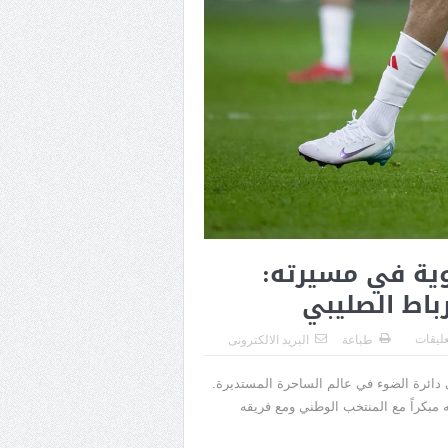
وية في مسيرته:
باط الصليبي
عليقات
طباعة
البريد الالكترونى
دائرة الضوء في عالم الساحرة المستديرة.
بكراً مع المنتخب الوطني ومع فريقه