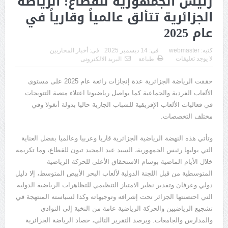
رئيس الجمهورية للقطاع: الرياضة
الجزائرية تتألق عالمياً وقارياً في
عام 2025
كتبه:
webmaster
فى:
14 ديسمبر 2025
فى:
أخبار المحاربين
لا يوجد تعليقات
طباعة
البريد الالكترونى
حققت الرياضة الجزائرية عدة إنجازات رائعة عام
2025
على مستوى
الألعاب الفردية والجماعية كما يواصل رياضيونا اعتلاء منصة التتويجات
في فعاليات الألعاب الإفريقية للشباب الجارية حاليا بدولة أنغولا وفي
مختلف التخصصات
.
وتأتي هذه النهضة الرياضية الجزائرية قاريا وعربيا وعالميا بفضل العناية
التي يوليها رئيس الجمهورية، السيد عبد المجيد تبون للقطاع، وما تكريمه
خلال الأيام الماضية بوسام الاستحقاق الأعلى للحركة الرياضية
المتوسطية من قبل اللجنة الدولية لألعاب البحر الأبيض المتوسط، إلا دليل
دولي وعرفان وتقدير نظير الامتياز التنظيمي للتظاهرات الرياضية الدولية
التي احتضنتها الجزائر تحت إشرافه وتوجيهاته وكذا لسياسته المنتهجة في
تشجيع الرياضيين والحركة الرياضية عامة من النخبة إلى النوادي
والمدارس والجامعات
.
ويرصد التقرير التالي، حصاد الرياضة الجزائرية