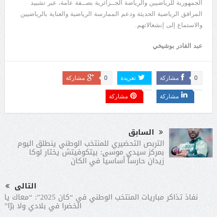
الجمهورية للرياضيين والرياضة الجــزائرية بصــفة عامة، عبر تشييد
المرافق الرياضية الحديثة ودعم الممارسة الرياضية والعناية بالرياضيين
والاستماع إلى إنشغالاتهم
.
عبد القادر بوشيخي
0
مشاركة
تغريدة
0
مشاركة
مشاركة
مشاركة
السابق
التربص التحضيري للمنتخب الوطني ينطلق اليوم
بمركز سيدي موسى: بيتكوفيتش يختار لوكا
زيدان حارساً أساسياً في الكان
التالى
نفاذ تذاكر مباريات المنتخب الوطني في “كان 2025”: “معاك يا
الخضرا في بلادي ولا برّا”