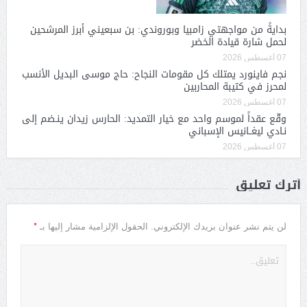
بدايةً من مواجهتي زامبيا وبوروندي: بن سبعيني أبرز المرشحين
لحمل شارة قيادة الخضر
07 أغسطس 2026
نجم فاينورد يمتلك كل مقومات النجاح: حاج موسى البديل الأنسب
لمحرز في كتيبة المحاربين
07 أغسطس 2026
وقّع عقداً لموسم واحد مع خيار التمديد: الحارس زيدان ينـضم إلى
نـادي ليغــانيس الإسباني
07 أغسطس 2026
أترك تعليق
*
لن يتم نشر عنوان بريدك الإلكتروني.
الحقول الإلزامية مشار إليها بـ