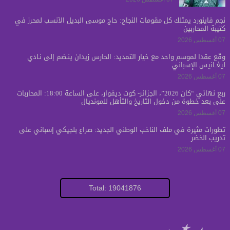
نجم فاينورد يمتلك كل مقومات النجاح: حاج موسى البديل الأنسب لمحرز في
كتيبة المحاربين
07 أغسطس 2026
وقّع عقداً لموسم واحد مع خيار التمديد: الحارس زيدان ينـضم إلى نـادي
ليغــانيس الإسباني
07 أغسطس 2026
ربع نهائي “كان 2026”، الجزائر- كوت ديفوار، على الساعة 18:00: المحاربات
على بعد خطوة من دخول التاريخ والتأهل للمونديال
07 أغسطس 2026
تطورات مثيرة في ملف الناخب الوطني الجديد: صراع بلجيكي إسباني على
تدريب الخضر
07 أغسطس 2026
Total: 19041876