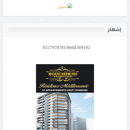
إشهار
0557978781/0668369192