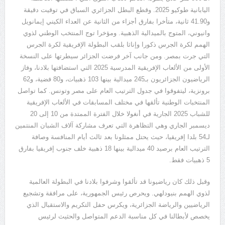
اليابانية طوكيو
2025.
وقطع البطل الجزائري السباق في توقيت دقيقة
و
41.90
ثانية، متأخرا بفارق أجزاء من الثانية عن العداء الكيني إيمانويل
وانيوني، المتوج بالميدالية الذهبية
.
ومؤخرا توج المنتخب الوطني لذوي
الهمم لكرة الجرس ذكورا وإناثا بلقب البطولة الإفريقية لكرة الجرس
التي جرت بمصر
.
ومن جانب آخر فرضت الجزائر سيطرتها على النسخة
الأولى من الألعاب الإفريقية المدرسية
2025
التي استضافتها بلادنا، وفاز
الرياضيون الجزائريون بـ
245
ميدالية بينها
103
ذهبيات، و
80
فضية، و
62
برونزية، ليتفوقوا في جدول الترتيب العام على مصر وتونس
.
كما تواصل
المنتخبات الوطنية تألقها في مختلف المسابقات في الألعاب الإفريقية
للشباب
2025
الجارية في أنغولا خلال الفترة الممتدة من
10
إلى
20
ديسمبر الجاري وهي التظاهرة التي تعرف مشاركة آلاف الشبان المنتمين
لـ
54
بلدا إفريقيا، حيث يحتل ممثلونا بعد ثالث أيام المنافسة وصافة
الترتيب العام برصيد
40
ميدالية بينها
18
ذهبية خلف جنوب إفريقيا بفارق
5
ذهبيات فقط
.
وقبل ذلك كان رياضيونا قد تألقوا وشرفوا بلادنا في البطولة العالمية
لذوي الهمم بنيودلهي
.
ويحرص رئيس الجمهورية، على مرافقة وتشجيع
الرياضيين والرياضة الجزائرية، ويكرس حفل التكريم والاستقبال الذي
يخصص لأبطالنا في كل مناسبة الدعم المتواصل والحثيث لرئيس