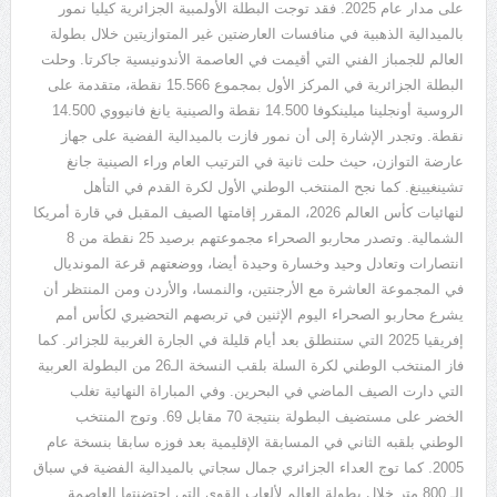
على مدار عام
2025.
فقد توجت البطلة الأولمبية الجزائرية كيليا نمور
بالميدالية الذهبية في منافسات العارضتين غير المتوازيتين خلال بطولة
العالم للجمباز الفني التي أقيمت في العاصمة الأندونيسية جاكرتا
.
وحلت
البطلة الجزائرية في المركز الأول بمجموع
15.566
نقطة، متقدمة على
الروسية أونجلينا ميلينكوفا
14.500
نقطة والصينية يانغ فانيووي
14.500
نقطة
.
وتجدر الإشارة إلى أن نمور فازت بالميدالية الفضية على جهاز
عارضة التوازن، حيث حلت ثانية في الترتيب العام وراء الصينية جانغ
تشينغيينغ
.
كما نجح المنتخب الوطني الأول لكرة القدم في التأهل
لنهائيات كأس العالم
2026
، المقرر إقامتها الصيف المقبل في قارة أمريكا
الشمالية
.
وتصدر محاربو الصحراء مجموعتهم برصيد
25
نقطة من
8
انتصارات وتعادل وحيد وخسارة وحيدة أيضا، ووضعتهم قرعة المونديال
في المجموعة العاشرة مع الأرجنتين، والنمسا، والأردن ومن المنتظر أن
يشرع محاربو الصحراء اليوم الإثنين في تربصهم التحضيري لكأس أمم
إفريقيا
2025
التي ستنطلق بعد أيام قليلة في الجارة الغربية للجزائر
.
كما
فاز المنتخب الوطني لكرة السلة بلقب النسخة الـ
26
من البطولة العربية
التي دارت الصيف الماضي في البحرين
.
وفي المباراة النهائية تغلب
الخضر على مستضيف البطولة بنتيجة
70
مقابل
69.
وتوج المنتخب
الوطني بلقبه الثاني في المسابقة الإقليمية بعد فوزه سابقا بنسخة عام
2005.
كما توج العداء الجزائري جمال سجاتي بالميدالية الفضية في سباق
الـ
800
متر خلال بطولة العالم لألعاب القوى التي احتضنتها العاصمة