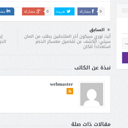
0
مشاركة
تغريدة
0
مشاركة
مشا
السابق
إب
آيت نوري سيكون آخر الملتحقين بطلب من المان
الد
سيتي: الكشف عن تفاصيل معسكر الخضر
استعداداً للكان
نبذة عن الكاتب
webmaster
مقالات ذات صلة