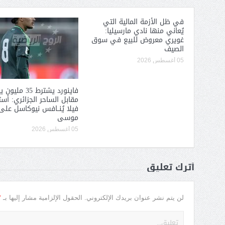
في ظل الأزمة المالية التي
يُعاني منها نادي مارسيليا:
غويري معروض للبيع في سوق
الصيف
05 أغسطس 2026
فاينورد يشترط 35 ملي
مقابل الساحر الجزائري: أس
فيلا يُنــافس نيوكاسل على 
موسى
05 أغسطس 2026
أترك تعليق
*
لن يتم نشر عنوان بريدك الإلكتروني.
الحقول الإلزامية مشار إليها بـ