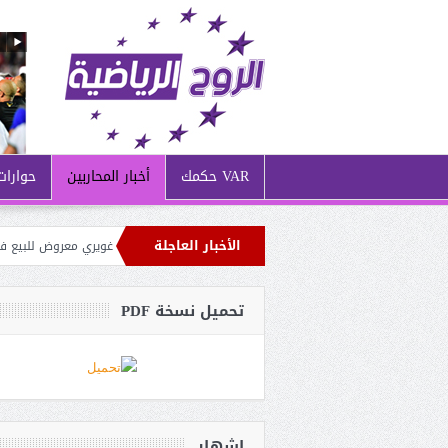
VAR حكمك
أخبار المحاربين
حوارات
الأخبار العاجلة
ي ظل الأزمة المالية التي يُعاني منها نادي مارسيليا: غويري معروض للبيع في سوق 
لإتحادية تتمسك بالمدرسة الإسبانية: رافائيل بينيتيز أبرز المرشحين لخلافة بيتكوفيتش
تحميل نسخة PDF
إشهار