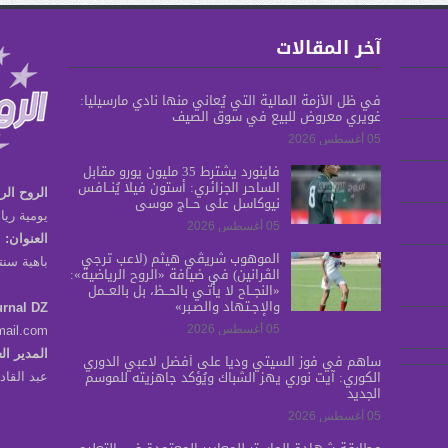
آخر المقالات
في ظل الأزمة المالية التي يُعاني منها نادي مارسيليا:
غويري معروض للبيع في سوق الصيف
05 أغسطس 2026
فاينورد يشترط 35 مليون يورو مقابل
الساحر الجزائري: أستون فيلا يُنــافس
الروح الر
نيوكاسل على حــاج موسى
يومية ريا
05 أغسطس 2026
العنوان:
الموهوب شريڤي هيثم (لاعب ترجي
باهية سنتر برج س
الڤرانين) في ضيافة «الروح الرياضية»:
«النجــاح لا يأتـي بالحــظ، بل بالعــمل
والإجـتهاد والصـبر»
urnal DZ
05 أغسطس 2026
mail.com
المدير ال
ساهم في فوز السيتي ودياً على أفضل لاعبي الدوري
الكوري: آيت نوري يهز الشباك ويُؤكد جاهزيته للموسم
عبد القا
الجديد
05 أغسطس 2026