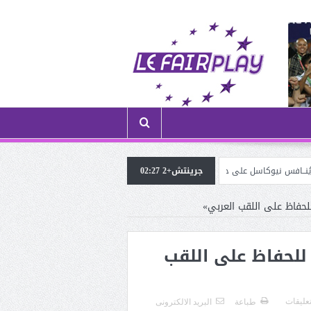
جرينتش+2 02:27
الموهوب شريڤي هيثم (لاعب ترجي الڤرانين) في ضيافة «الروح 
حفاظ على اللقب العربي»
للحفاظ على اللقب
تعليقات
طباعة
البريد الالكترونى