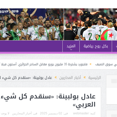
بكل روح رياضية
المزيد
الصيف
فاينورد يشترط 35 مليون يورو مقابل الساحر الجزائري: أستون فيلا يُنــافس نيوكاسل على حــاج موسى
الرئيسية
أخبار المحاربين
عادل بولبينة: «سنقدم كل شيء لل
عادل بولبينة: «سنقدم كل شيء 
العربي»
كتبه:
webmaster
فى:
02 ديسمبر 2025
فى:
أخبار المحاربين
لا يوجد 