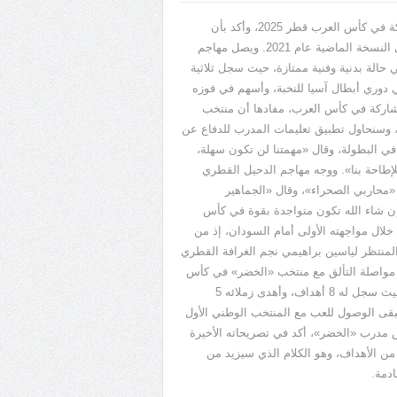
ركة في كأس العرب قطر
2025
، وأكد بأن
 النسخة الماضية عام
2021.
ويصل مهاجم
 حالة بدنية وفنية ممتازة، حيث سجل ثلاثية
urs, parking sous sol de 3 étages...
ي دوري أبطال آسيا للنخبة، وأسهم في فوزه
مشاركة في كأس العرب، مفادها أن منتخب
 وسنحاول تطبيق تعليمات المدرب للدفاع عن
ي البطولة، وقال
«
مهمتنا لن تكون سهلة،
إطاحة بنا
».
ووجه مهاجم الدحيل القطري
محاربي الصحراء
»
، وقال
«
الجماهير
وإن شاء الله تكون متواجدة بقوة في كأس
لال مواجهته الأولى أمام السودان، إذ من
لمنتظر لياسين براهيمي نجم الغرافة القطري
مواصلة التألق مع منتخب
«
الخضر
»
في كأس
حيث سجل له
8
أهداف، وأهدى زملائه
5
بقى الوصول للعب مع المنتخب الوطني الأول
ش مدرب
«
الخضر
»
، أكد في تصريحاته الأخيرة
يد من الأهداف، وهو الكلام الذي سيزيد من
ادمة
.