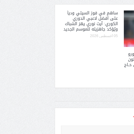
ساهم في فوز السيتي ودياً
على أفضل لاعبي الدوري
الكوري: آيت نوري يهز الشباك
ويُؤكد جاهزيته للموسم الجديد
05 أغسطس 2026
ون يورو
تون
حــاج