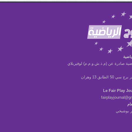
ياضية
ضية صادرة عن (م.ذ.ش.و.م.م) لوفيربلاي
ي 50 الطابق 13 وهران
Le Fair Play Jo
fairplayjournal@g
عام
در بوشيخي