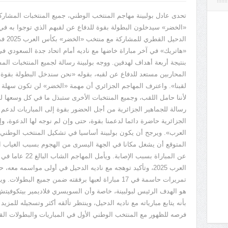
تحدى عادل بولبينة مهاجم المنتخب الوطني، جميع المنتخبات المشا
«
الخضر
»
سيدخلون البطولة بقوة للدفاع عن لقبهم الذي توجوا به في
الدحيل القطري للمشاركة مع منتخب
«
الخضر
»
بكأس العرب
2025
في
«
هاتريك
»
في آخر مباراة خاضها مع ناديه أمام اتحاد جدة السعودي ف
بنتيجة أربعة أهداف لهدفين
.
ووجه بولبينة رسالة لجميع المنتخبات ال
المحاربين مستعد للدفاع عن لقبه، بقوله
«
نحن سندخل البطولة بقوة،
لقبنا
».
واعترف المهاجم الجزائري أن مهمة
«
الخضر
»
لن تكون سهلة ف
لأننا حامل اللقب، وجميع المنتخبات الأخرى ستبذل ما في كل وسعها لل
رسالة للجماهير الجزائرية من أجل الحضور بقوة إلى المباريات لدعم
«
الجزائرية حاضرة دائما لدعمنا بقوة، حتى وإن لم نوجه لها الدعوة، 
العرب
».
ويرجح أن يكون بولبينة أساسيا في تشكيل المنتخب الوطني خ
المتوقع أن يشغل مكانا في الجهة اليسرى من الهجوم بسبب الغياب ا
عن المباراة بسبب الإصابة
.
ويأمل المهاجم الشاب البالغ
22
عاما في 
العرب
2025
، وتأكيد توهجه مع ناديه الدحيل في أولى مواسمه معه، 
تمريرات حاسمة في
17
مباراة لعبها برفقته ضمن جميع البطولات
.
وي
هو الهدف الرئيس لبولبينة، خاصة وأن السويسري فلاديمير بيتكوفيت
بأنه يتابع مبارياته مع ناديه الدحيل، وينتظر تألقه أكثر وتسجيله للمز
فرصه للظهور مع المنتخب الوطني الأول في المباريات والبطولات الق