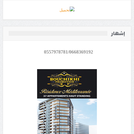
إشهار
0557978781/0668369192