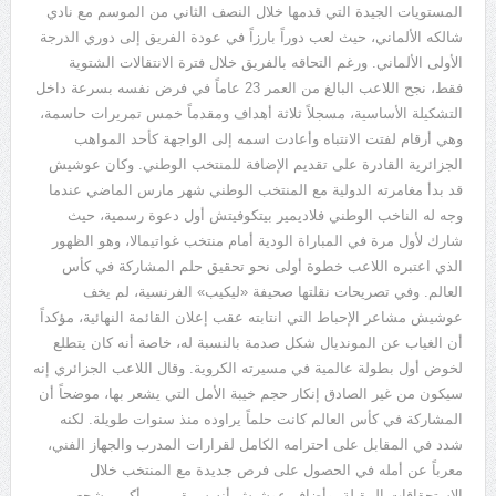
المستويات الجيدة التي قدمها خلال النصف الثاني من الموسم مع نادي
شالكه الألماني، حيث لعب دوراً بارزاً في عودة الفريق إلى دوري الدرجة
الأولى الألماني. ورغم التحاقه بالفريق خلال فترة الانتقالات الشتوية
فقط، نجح اللاعب البالغ من العمر
23
عاماً في فرض نفسه بسرعة داخل
التشكيلة الأساسية، مسجلاً ثلاثة أهداف ومقدماً خمس تمريرات حاسمة،
وهي أرقام لفتت الانتباه وأعادت اسمه إلى الواجهة كأحد المواهب
الجزائرية القادرة على تقديم الإضافة للمنتخب الوطني. وكان عوشيش
قد بدأ مغامرته الدولية مع المنتخب الوطني شهر مارس الماضي عندما
وجه له الناخب الوطني فلاديمير بيتكوفيتش أول دعوة رسمية، حيث
شارك لأول مرة في المباراة الودية أمام منتخب غواتيمالا، وهو الظهور
الذي اعتبره اللاعب خطوة أولى نحو تحقيق حلم المشاركة في كأس
العالم. وفي تصريحات نقلتها صحيفة
«
ليكيب
»
الفرنسية، لم يخف
عوشيش مشاعر الإحباط التي انتابته عقب إعلان القائمة النهائية، مؤكداً
أن الغياب عن المونديال شكل صدمة بالنسبة له، خاصة أنه كان يتطلع
لخوض أول بطولة عالمية في مسيرته الكروية. وقال اللاعب الجزائري إنه
سيكون من غير الصادق إنكار حجم خيبة الأمل التي يشعر بها، موضحاً أن
المشاركة في كأس العالم كانت حلماً يراوده منذ سنوات طويلة. لكنه
شدد في المقابل على احترامه الكامل لقرارات المدرب والجهاز الفني،
معرباً عن أمله في الحصول على فرص جديدة مع المنتخب خلال
الاستحقاقات المقبلة. وأضاف عوشيش أنه سيبقى من أكبر مشجعي