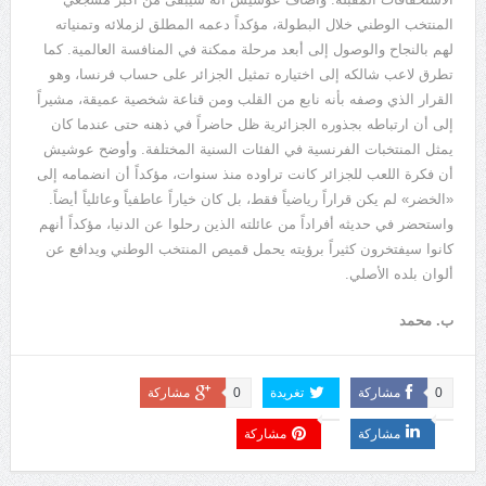
المنتخب الوطني خلال البطولة، مؤكداً دعمه المطلق لزملائه وتمنياته
لهم بالنجاح والوصول إلى أبعد مرحلة ممكنة في المنافسة العالمية. كما
تطرق لاعب شالكه إلى اختياره تمثيل الجزائر على حساب فرنسا، وهو
القرار الذي وصفه بأنه نابع من القلب ومن قناعة شخصية عميقة، مشيراً
إلى أن ارتباطه بجذوره الجزائرية ظل حاضراً في ذهنه حتى عندما كان
يمثل المنتخبات الفرنسية في الفئات السنية المختلفة. وأوضح عوشيش
أن فكرة اللعب للجزائر كانت تراوده منذ سنوات، مؤكداً أن انضمامه إلى
«
الخضر
»
لم يكن قراراً رياضياً فقط، بل كان خياراً عاطفياً وعائلياً أيضاً.
واستحضر في حديثه أفراداً من عائلته الذين رحلوا عن الدنيا، مؤكداً أنهم
كانوا سيفتخرون كثيراً برؤيته يحمل قميص المنتخب الوطني ويدافع عن
ألوان بلده الأصلي.
ب. محمد
0
مشاركة
تغريدة
0
مشاركة
مشاركة
مشاركة