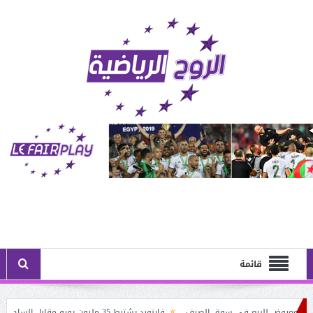
قائمة
ي معروض للبيع في سوق الصيف
فاينورد يشترط 35 مليون يورو مقابل الساحر الجزائري: أستون فيلا يُنــافس نيوكاسل على حــاج موسى