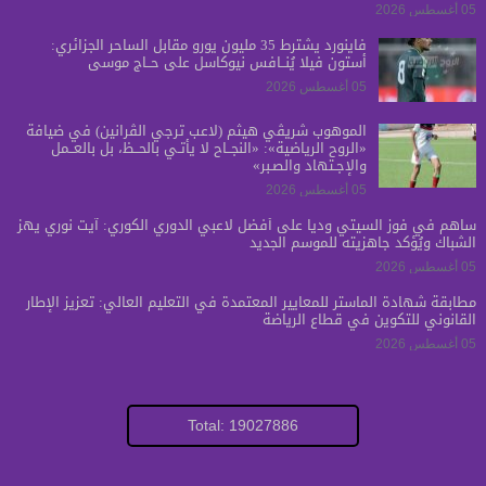
05 أغسطس 2026
فاينورد يشترط 35 مليون يورو مقابل الساحر الجزائري:
أستون فيلا يُنــافس نيوكاسل على حــاج موسى
05 أغسطس 2026
الموهوب شريڤي هيثم (لاعب ترجي الڤرانين) في ضيافة
«الروح الرياضية»: «النجــاح لا يأتـي بالحــظ، بل بالعــمل
والإجـتهاد والصـبر»
05 أغسطس 2026
ساهم في فوز السيتي ودياً على أفضل لاعبي الدوري الكوري: آيت نوري يهز
الشباك ويُؤكد جاهزيته للموسم الجديد
05 أغسطس 2026
مطابقة شهادة الماستر للمعايير المعتمدة في التعليم العالي: تعزيز الإطار
القانوني للتكوين في قطاع الرياضة
05 أغسطس 2026
Total: 19027886