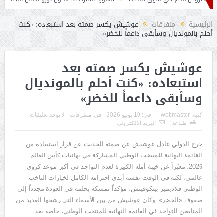
حين لخلافة بيتكوفيتش
الرئيسية
متفرقات
عوشيش يكسر صمته بعد استبعاده: «كنت
أحلم بالمونديال وسأبقى داعماً للخضر»
عوشيش يكسر صمته بعد
استبعاده: «كنت أحلم بالمونديال
وسأبقى داعماً للخضر»
كتبه:
webmaster
فى:
10 يونيو 2026
فى:
متفرقات
لا يوجد تعليقات
طباعة
البريد الالكترونى
خرج الدولي عادل عوشيش عن صمته للحديث عن قرار استبعاده من
القائمة النهائية للمنتخب الوطني المشاركة في نهائيات كأس العالم
2026
، معبّراً عن خيبة أمله الكبيرة لعدم التواجد في أكبر موعد كروي
عالمي، لكنه في الوقت نفسه أبدى احترامه الكامل لخيارات الناخب
الوطني فلاديمير بيتكوفيتش، مؤكداً تمسكه بحلمه في العودة مجدداً إلى
صفوف
«
الخضر
»
. وكان عوشيش من بين الأسماء التي رشحها العديد من
المتابعين للتواجد في القائمة النهائية للمنتخب الوطني، خاصة بعد