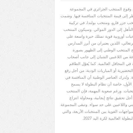
ا، وقوع المنتخب الجزائري في المجموعة
ظر إلى قيمة المنتخبات المنافسة فيها. وضمت
خب جزر فارو، ومنتخب بولندا، في تركيبة
seurs, parking sous sol de 3 étages...
لتأهل إلى الدور الموالي. وسيكون المنتخب
بات أوروبية قوية تمتلك خبرة واسعة على
تغالي، اللذين يعتبران من أبرز المدارس
ح المنتخب الوطني إلى الظهور بصورة
ة من اللاعبين الشبان إلى جانب أصحاب
 في المحافل العالمية. كما يُعوّل الطاقم
تحضيرية أو المباريات الودية، من أجل رفع
. وتُدرك العناصر الوطنية أن المنافسة في
ر الأول، خاصة أن نظام البطولة لا يسمح
نتخبات. ورغم صعوبة المهمة، فإن المنتخب
ل تحقيق نتائج إيجابية، ومحاولة انتزاع
لفني واللاعبين على حد سواء. وتبقى المجموعة
جهات القوية بين المنتخبات الأربعة، والتي
طولة العالمية لكرة اليد
2027
.