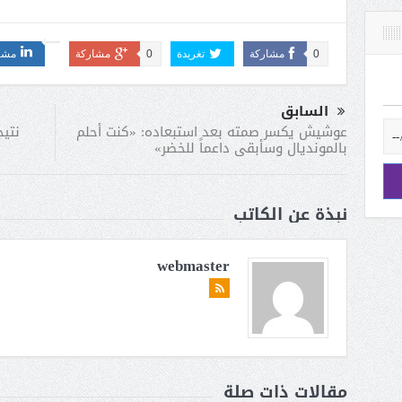
0
مشاركة
تغريدة
0
مشاركة
مشا
السابق
نتيج
عوشيش يكسر صمته بعد استبعاده: «كنت أحلم
بالمونديال وسأبقى داعماً للخضر»
نبذة عن الكاتب
webmaster
مقالات ذات صلة