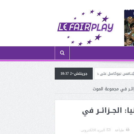
جرينتش+2 10:37
الموهوب شريڤي هيثم (لاعب ترجي الڤرانين) في ضيافة «الروح
ة اليد 2027 بألمانيا: الجــزائــر في
طباعة
البريد الالكترونى