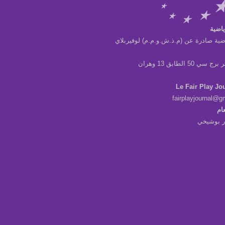
ياضية
ضية صادرة عن (م.ذ.ش.و.م.م) لوفيربلاي
ي 50 الطابق 13 وهران
Le Fair Play Jo
fairplayjournal@g
عام
در بوشيخي