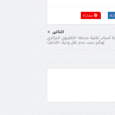
ركة
مشاركة
التالى
ة أسباب تقنية محضة: التلفزيون الجزائري
يُوضّح سبب عدم نقل ودية «الخضر»