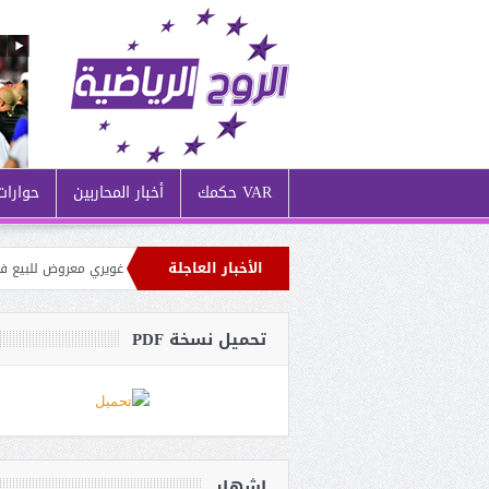
VAR حكمك
أخبار المحاربين
حوارات
الأخبار العاجلة
ي ظل الأزمة المالية التي يُعاني منها نادي مارسيليا: غويري معروض للبيع في سوق 
لإتحادية تتمسك بالمدرسة الإسبانية: رافائيل بينيتيز أبرز المرشحين لخلافة بيتكوفيتش
تحميل نسخة PDF
إشهار