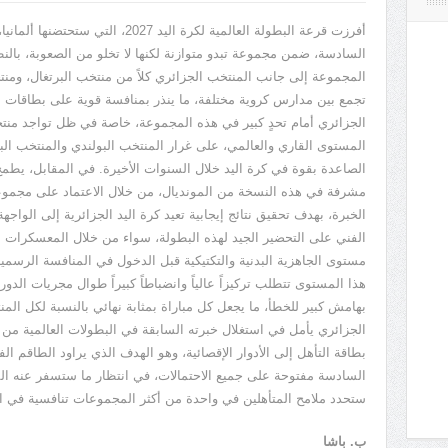
أفرزت قرعة البطولة العالمية لكرة اليد
2027
، التي ستحتضنها ألماني
السادسة، ضمن مجموعة تبدو متوازنة لكنها لا تخلو من الصعوبة، بالن
المجموعة إلى جانب المنتخب الجزائري كلاً من منتخب البرتغال، ومنت
تجمع بين مدارس كروية مختلفة، ما ينذر بمنافسة قوية على بطاقات ا
الجزائري أمام تحدٍ كبير في هذه المجموعة، خاصة في ظل تواجد منتخ
المستوى القاري والعالمي، على غرار المنتخب البولندي والمنتخب البر
الصاعدة بقوة في كرة اليد خلال السنوات الأخيرة. في المقابل، يطم
مشرفة في هذه النسخة من المونديال، من خلال الاعتماد على مجموع
الخبرة، بهدف تحقيق نتائج إيجابية تعيد كرة اليد الجزائرية إلى الواجهة
الفني على التحضير الجيد لهذه البطولة، سواء من خلال المعسكرات ال
مستوى الجاهزية البدنية والتكتيكية قبل الدخول في المنافسة الرسمية
هذا المستوى تتطلب تركيزاً عالياً وانضباطاً كبيراً طوال مجريات الدو
بهامش كبير للخطأ، ما يجعل كل مباراة بمثابة نهائي بالنسبة لكل الم
الجزائري يأمل في استغلال خبرته السابقة في البطولات العالمية من أج
بطاقة التأهل إلى الأدوار الإقصائية، وهو الهدف الذي يراود الطاقم ا
السادسة مفتوحة على جميع الاحتمالات، في انتظار ما ستسفر عنه الموا
ستحدد ملامح المتأهلين في واحدة من أكثر المجموعات تنافسية في الب
ب. باشا