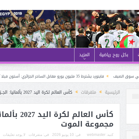
بكل روح رياضية
المزيد
الصيف
فاينورد يشترط 35 مليون يورو مقابل الساحر الجزائري: أستون فيلا يُنــافس نيوكاسل على حــاج موسى
الرئيسية
متفرقات
كأس العالم لكرة اليد 2027 بألمانيا: الجــزائــر في مجموعة الموت
كأس العالم لكر
مجموعة الموت
كتبه:
webmaster
فى:
10 يونيو 2026
فى:
متفرقات
لا يوجد تعليقات