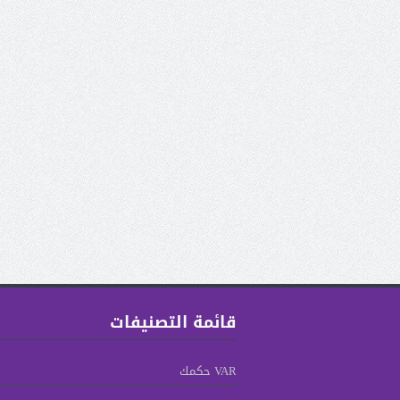
قائمة التصنيفات
VAR حكمك