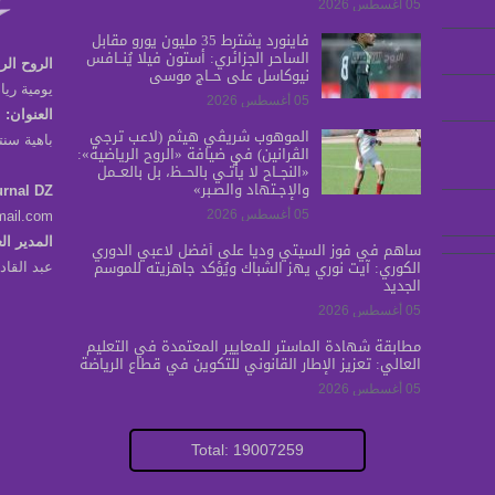
05 أغسطس 2026
فاينورد يشترط 35 مليون يورو مقابل
الساحر الجزائري: أستون فيلا يُنــافس
الروح الر
نيوكاسل على حــاج موسى
يومية ريا
05 أغسطس 2026
العنوان:
الموهوب شريڤي هيثم (لاعب ترجي
باهية سنتر برج س
الڤرانين) في ضيافة «الروح الرياضية»:
«النجــاح لا يأتـي بالحــظ، بل بالعــمل
والإجـتهاد والصـبر»
urnal DZ
05 أغسطس 2026
mail.com
المدير ال
ساهم في فوز السيتي ودياً على أفضل لاعبي الدوري
الكوري: آيت نوري يهز الشباك ويُؤكد جاهزيته للموسم
عبد القا
الجديد
05 أغسطس 2026
مطابقة شهادة الماستر للمعايير المعتمدة في التعليم
العالي: تعزيز الإطار القانوني للتكوين في قطاع الرياضة
05 أغسطس 2026
Total: 19007259