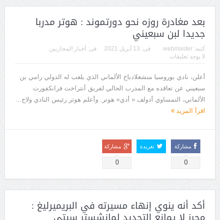
بعد مغادرة روزه نحو دورتموند : هوتر مدربا
جديدا لبن سبعيني
كتبه:
webmaster
فى:
13 أبريل 2021
فى:
أخبار المحاربين
لا يوجد تعليقات
أعلن، نادي بوروسيا منشغلادباخ الألماني الذي يلعب له الدولي رامي بن
سبعيني عن تعاقده مع المدرب الحالي لفريق أنتراخت فرانكفورت
الألماني، النمساوي أدولف « أدي» هوتر. وأعلم هوتر رئيس النادي ولاح...
اقرأ المزيد
مشاركة
تغريدة
مشاركة
0
0
أكد أنه ينوي إنهاء مسيرته في البريميرليغ :
محرز لا يمانع التجديد لمانشستر سيتي