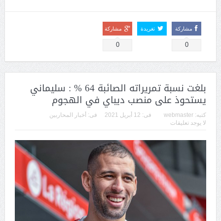
مشاركة
تغريدة
مشاركة
0
0
بلغت نسبة تمريراته الصائبة 64 % : سليماني
يستحوذ على منصب ديباي في الهجوم
كتبه:
webmaster
فى:
12 أبريل 2021
فى:
أخبار المحاربين
لا يوجد تعليقات