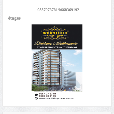
0557978781/0668369192
es...