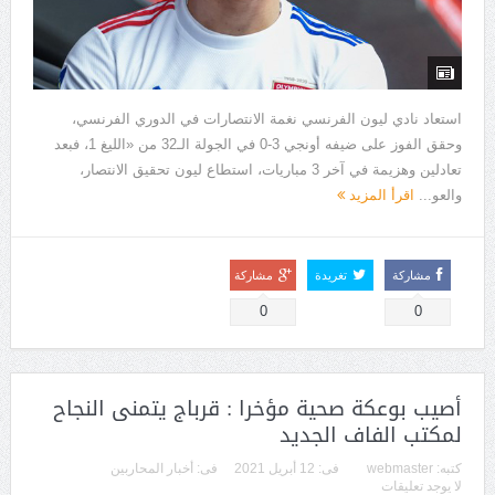
استعاد نادي ليون الفرنسي نغمة الانتصارات في الدوري الفرنسي،
وحقق الفوز على ضيفه أونجي 3-0 في الجولة الـ32 من «الليغ 1، فبعد
تعادلين وهزيمة في آخر 3 مباريات، استطاع ليون تحقيق الانتصار،
والعو...
اقرأ المزيد
مشاركة
تغريدة
مشاركة
0
0
أصيب بوعكة صحية مؤخرا : قرباج يتمنى النجاح
لمكتب الفاف الجديد
كتبه:
webmaster
فى:
12 أبريل 2021
فى:
أخبار المحاربين
لا يوجد تعليقات