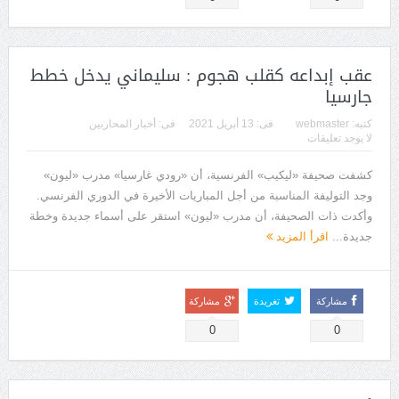
عقب إبداعه كقلب هجوم : سليماني يدخل خطط
جارسيا
كتبه:
webmaster
فى:
13 أبريل 2021
فى:
أخبار المحاربين
لا يوجد تعليقات
كشفت صحيفة «ليكيب» الفرنسية، أن «رودي غارسيا» مدرب «ليون»
وجد التوليفة المناسبة من أجل المباريات الأخيرة في الدوري الفرنسي.
وأكدت ذات الصحيفة، أن مدرب «ليون» استقر على أسماء جديدة وخطة
جديدة...
اقرأ المزيد
مشاركة
تغريدة
مشاركة
0
0