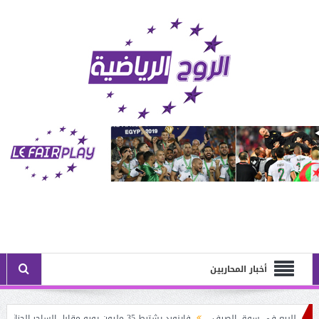
أخبار المحاربين
بيع في سوق الصيف
فاينورد يشترط 35 مليون يورو مقابل الساحر الجزائري: أستون فيلا يُنــافس نيوكاسل على حــاج موسى