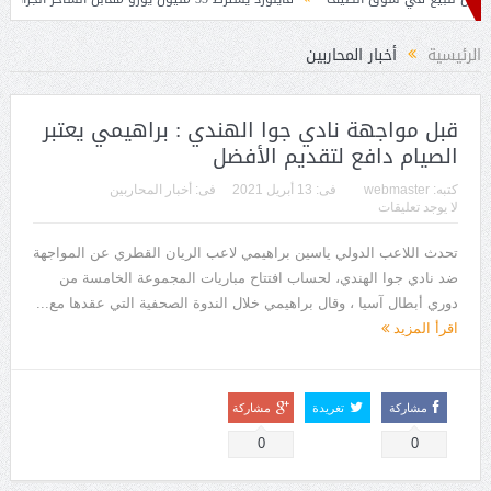
بيتكوفيتش
الرئيسية
أخبار المحاربين
قبل مواجهة نادي جوا الهندي : براهيمي يعتبر
الصيام دافع لتقديم الأفضل
كتبه:
webmaster
فى:
13 أبريل 2021
فى:
أخبار المحاربين
لا يوجد تعليقات
تحدث اللاعب الدولي ياسين براهيمي لاعب الريان القطري عن المواجهة
ضد نادي جوا الهندي، لحساب افتتاح مباريات المجموعة الخامسة من
دوري أبطال آسيا ، وقال براهيمي خلال الندوة الصحفية التي عقدها مع...
اقرأ المزيد
مشاركة
تغريدة
مشاركة
0
0