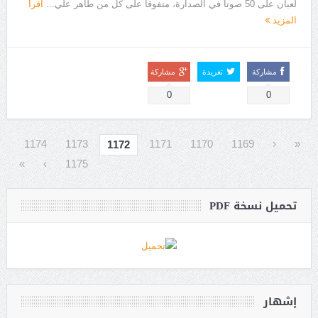
لعبان على 50 صوتا في الصدارة، متفوقا على كل من طاهر علي...
اقرأ
المزيد
مشاركة
تغريدة
مشاركة
0
0
1174
1173
1171
1170
1169
‹
«
1172
»
›
1175
تحميل نسخة PDF
إشهار