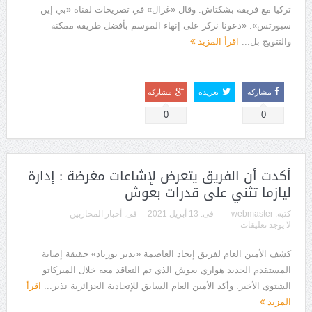
تركيا مع فريقه بشكتاش. وقال «غزال» في تصريحات لقناة «بي إين
سبورتس»: «دعونا نركز على إنهاء الموسم بأفضل طريقة ممكنة
والتتويج بل...
اقرأ المزيد
مشاركة
تغريدة
مشاركة
0
0
أكدت أن الفريق يتعرض لإشاعات مغرضة : إدارة
ليازما تثني على قدرات بعوش
كتبه:
webmaster
فى:
13 أبريل 2021
فى:
أخبار المحاربين
لا يوجد تعليقات
كشف الأمين العام لفريق إتحاد العاصمة «نذير بوزناد» حقيقة إصابة
المستقدم الجديد هواري بعوش الذي تم التعاقد معه خلال الميركاتو
الشتوي الأخير. وأكد الأمين العام السابق للإتحادية الجزائرية نذير...
اقرأ
المزيد