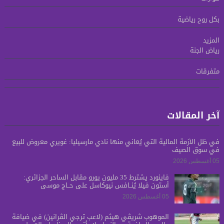
بكل روح رياضية
المزيد
رياض الجنة
متفرقات
آخر المقالات
في ظل الأزمة المالية التي يُعاني منها نادي مارسيليا: غويري معروض للبيع
في سوق الصيف
05 أغسطس 2026
فاينورد يشترط 35 مليون يورو مقابل الساحر الجزائري:
أستون فيلا يُنــافس نيوكاسل على حــاج موسى
05 أغسطس 2026
الموهوب شريڤي هيثم (لاعب ترجي الڤرانين) في ضيافة