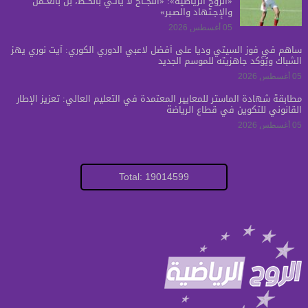
«الروح الرياضية»: «النجــاح لا يأتـي بالحــظ، بل بالعــمل
والإجـتهاد والصـبر»
05 أغسطس 2026
ساهم في فوز السيتي ودياً على أفضل لاعبي الدوري الكوري: آيت نوري يهز
الشباك ويُؤكد جاهزيته للموسم الجديد
05 أغسطس 2026
مطابقة شهادة الماستر للمعايير المعتمدة في التعليم العالي: تعزيز الإطار
القانوني للتكوين في قطاع الرياضة
05 أغسطس 2026
Total: 19014599