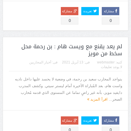
مشاركة
تغريدة
مشاركة
0
0
لم يعد يقنع مع ويست هام : بن رحمة محل
سخط من مويز
كتبه:
webmaster
فى:
13 أبريل 2021
فى:
أخبار المحاربين
لا يوجد تعليقات
يتواجد المحارب سعيد بن رحمة، في وضعية لا يحسد عليها داخل ناديه
واست هام، بعد المُباراة الأخيرة أمام ليستر سيتي. وكشف المدرب
دايفيد مويز، بأنه غير راضٍ تماما عن المستوى الذي قدمه مُحارب
الصحر...
اقرأ المزيد
مشاركة
تغريدة
مشاركة
0
0