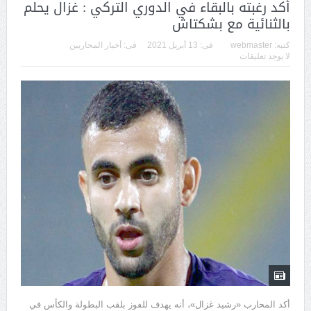
أكد رغبته بالبقاء في الدوري التركي : غزال يحلم
بالثنائية مع بشكتاش
كتبه:
webmaster
فى:
13 أبريل 2021
فى:
أخبار المحاربين
لا يوجد تعليقات
أكد المحارب «رشيد غزال»، أنه يهدف للفوز بلقب البطولة والكأس في