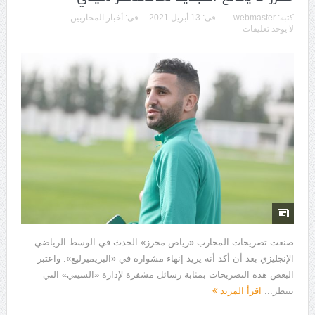
كتبه:
webmaster
فى:
13 أبريل 2021
فى:
أخبار المحاربين
لا يوجد تعليقات
صنعت تصريحات المحارب «رياض محرز» الحدث في الوسط الرياضي
الإنجليزي بعد أن أكد أنه يريد إنهاء مشواره في «البريميرليغ». واعتبر
البعض هذه التصريحات بمثابة رسائل مشفرة لإدارة «السيتي» التي
تنتظر...
اقرأ المزيد