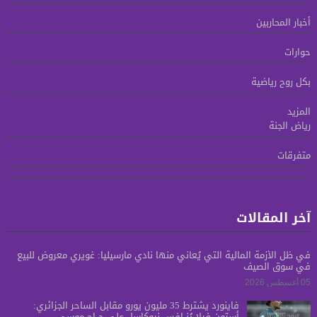
أخبار المحاربين
حوارات
بكل روح رياضية
المزيد
رياض الجنة
متفرقات
آخر المقالات
في ظل الأزمة المالية التي يُعاني منها نادي مارسيليا: غويري معروض للبيع
في سوق الصيف
05 أغسطس 2026
فاينورد يشترط 35 مليون يورو مقابل الساحر الجزائري:
أستون فيلا يُنــافس نيوكاسل على حــاج موسى