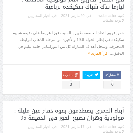
ليازما تدّك شباك سكيكدة برباعية
كتبه:
webmaster
فى:
20 مارس 2021
فى:
أخبار المحاربين
لا يوجد تعليقات
حقق فريق اتحاد العاصمة ظهيرة السبت فوزا عريضا على ضيفه شبيبة
سكيكدة في إطار الجولة الـ19 والأخيرة من مرحلة الذهاب للرابطة
المحترفة. وسجل أهداف المباراة كل من البوركينابي حامد بيليم في
الدقيق...
اقرأ المزيد
مشاركة
تغريدة
مشاركة
0
0
أبناء الحمري يصطدمون بقوة دفاع عين مليلة :
مولودية وهران تضيع الفوز في الدقيقة 95
كتبه:
webmaster
فى:
17 مارس 2021
فى:
أخبار المحاربين
لا يوجد تعليقات