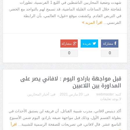
شهدت وضعية المحاربين الناشطين في الليغ 1 الفرنسية، تطورات
مُفاجئة خلال الساعات القليلة الماضية، قد تسمح لهم بالتواجد مع الخضر،
في التربص القادم. وكشفت موقع «غول» العالمي، بأن الرابطة
الفرنسي...
اقرأ المزيد
مشاركة
تغريدة
مشاركة
0
0
قبل مواجهة بارادو اليوم : لافاني يصر على
المداورة بين اللاعبين
كتبه:
webmaster
فى:
20 مارس 2021
فى:
أخبار المحاربين
لا يوجد تعليقات
أكد دينيس لافاني، مدرب شبيبة القبائل، أن فريقه لن يستبق الأحداث في
بطولة القسم الأول، وذلك قبل مواجهة ضيفه بارادو، اليوم ضمن الأسبوع
التاسع عشر. قال لافاني، في تصريحات للصفحة الرسمية للشبيبة...
اقرأ