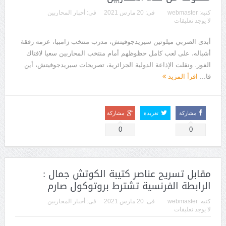
كتبه:
webmaster
فى:
20 مارس 2021
فى:
أخبار المحاربين
لا يوجد تعليقات
أبدى الصربي ميلوتين سيريدجوفيتش، مدرب منتخب زامبيا، عزمه رفقة
أشباله، على لعب كامل حظوظهم أمام منتخب المحاربين سعيا لافتاك
الفوز. ونقلت الإذاعة الدولية الجزائرية، تصريحات سيريدجوفيتش، أين
قا...
اقرأ المزيد
مشاركة
تغريدة
مشاركة
0
0
مقابل تسريح عناصر كتيبة الكوتش جمال :
الرابطة الفرنسية تشترط بروتوكول صارم
كتبه:
webmaster
فى:
20 مارس 2021
فى:
أخبار المحاربين
لا يوجد تعليقات