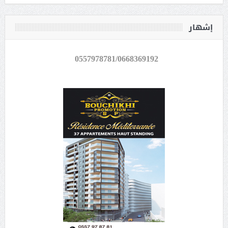
إشهار
0557978781/0668369192