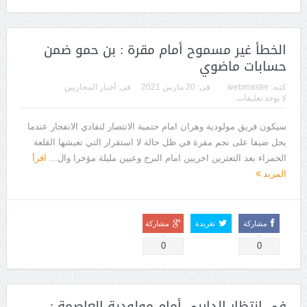
الخطأ غير مسموح أمام مقرة : بن حمو ضمن
حسابات ماضوي
كتبه:
webmaster
فى:
20 مارس 2021
فى:
أخبار المحاربين
لا يوجد تعليقات
سيكون فريق مولودية وهران امام حتمية الانتصار لتفادي الانفجار عندما
يحل ضيفا على نجم مقرة في ظل حالة لا استقرار التي تعيشها القلعة
الحمراء بعد التعثرين اخريين امام البرج وعيين مليلة مؤخرا وال...
اقرأ
المزيد
مشاركة
تغريدة
مشاركة
0
0
في انتظار الداربي أمام مولودية العاصمة :