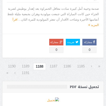
صدمة وخيبة أمل كبيرة سادت معاقل الحمراوة بعد إهدار بوطيش لضربة
الجزاء حين كانت المباراة التي جمعت مولودية وهران بجمعية مليلة تلفظ
أنفاسها الأخيرة وشاءت الأقدار أن تتعثر المولودية للمرة الثان...
اقرأ
المزيد
مشاركة
تغريدة
مشاركة
0
0
1190
1189
1187
1186
1185
‹
«
1188
»
›
1191
تحميل نسخة PDF