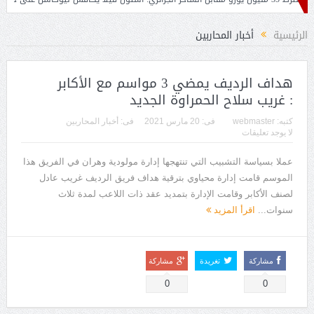
الرئيسية
أخبار المحاربين
هداف الرديف يمضي 3 مواسم مع الأكابر
: غريب سلاح الحمراوة الجديد
كتبه:
webmaster
فى:
20 مارس 2021
فى:
أخبار المحاربين
لا يوجد تعليقات
عملا بسياسة التشبيب التي تنتهجها إدارة مولودية وهران في الفريق هذا
الموسم قامت إدارة محياوي بترقية هداف فريق الرديف غريب عادل
لصنف الأكابر وقامت الإدارة بتمديد عقد ذات اللاعب لمدة ثلاث
سنوات...
اقرأ المزيد
مشاركة
تغريدة
مشاركة
0
0