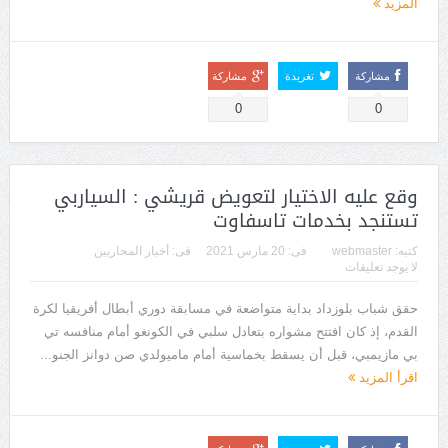
المزيد
مشاركة
تغريدة
مشاركة
0
0
وقع عليه الاختيار لتعويض قريشي : السياربي
تستنجد بخدمات تاسفاوت
كتبه:
webmaster
فى:
20 مارس 2021
فى:
أخبار المحاربين
لا يوجد تعليقات
حقق شباب بلوزداد بداية متواضعة في مسابقة دوري أبطال أفريقيا لكرة
القدم، إذ كان افتتح مشواره بتعادل سلبي في الكونغو أمام منافسه تي
بي مازيمبي، قبل أن يسقط بخماسية أمام ماميولدي صن دوانز الجنو...
اقرأ المزيد