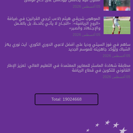
05 أغسطس 2026
الموهوب شريڤي هيثم (لاعب ترجي الڤرانين) في ضيافة
«الروح الرياضية»: «النجــاح لا يأتـي بالحــظ، بل بالعــمل
والإجـتهاد والصـبر»
05 أغسطس 2026
ساهم في فوز السيتي ودياً على أفضل لاعبي الدوري الكوري: آيت نوري يهز
الشباك ويُؤكد جاهزيته للموسم الجديد
05 أغسطس 2026
مطابقة شهادة الماستر للمعايير المعتمدة في التعليم العالي: تعزيز الإطار
القانوني للتكوين في قطاع الرياضة
05 أغسطس 2026
Total: 19024668