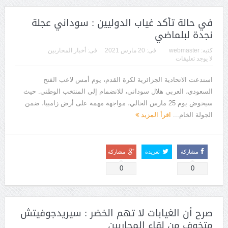
في حالة تأكد غياب الدوليين : سوداني عجلة
نجدة لبلماضي
كتبه:
webmaster
فى:
20 مارس 2021
فى:
أخبار المحاربين
لا يوجد تعليقات
استدعت الاتحادية الجزائرية لكرة القدم، يوم أمس لاعب الفتح
السعودي، العربي هلال سوداني، للانضمام إلى المنتخب الوطني. حيث
سيخوض يوم 25 مارس الحالي، مواجهة مهمة على أرض زامبيا، ضمن
الجولة الخام...
اقرأ المزيد
مشاركة
تغريدة
مشاركة
0
0
صرح أن الغيابات لا تهم الخضر : سيريدجوفيتش
متخوف من لقاء المحاربين