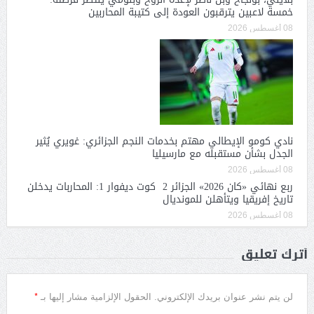
خمسة لاعبين يترقبون العودة إلى كتيبة المحاربين
08 أغسطس 2026
نادي كومو الإيطالي مهتم بخدمات النجم الجزائري: غويري يُثير
الجدل بشأن مستقبله مع مارسيليا
08 أغسطس 2026
ربع نهائي «كان 2026» الجزائر 2 كوت ديفوار 1: المحاربات يدخلن
تاريخ إفريقيا ويتأهلن للمونديال
08 أغسطس 2026
أترك تعليق
*
لن يتم نشر عنوان بريدك الإلكتروني.
الحقول الإلزامية مشار إليها بـ