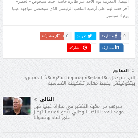
البيضاء المغربية يوم الأحد عبر طائرة خاصة، حيث سيخوض
«
الخضر
»
آخر حصة لهم على أرضية الملعب الرئيسي الذي سيحتضن مواجهة غينيا
يوم
8
سبتمبر
.
0
مشاركة
تغريدة
0
مشاركة
مشاركة
مشاركة
السابق
التي سيدخل بها مواجهة بوتسوانا سهرة هذا الخميس:
بيتكوفيتش يضبط معالم تشكيلته الأساسية
التالى
حذرهم من مغبة التفكير في مباراة غينيا قبل
موعد الغد: الناخب الوطني يدعو لاعبيه للتركيز
على لقاء بوتسوانا