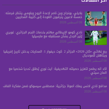
آخر المقالات
بلايلي، بونجاح وبن ناصر لإعدة الروح وبلومي ينتظر فرصته:
خمسة لاعبين يترقبون العودة إلى كتيبة المحاربين
08 أغسطس 2026
نادي كومو الإيطالي مهتم بخدمات النجم الجزائري: غويري
يُثير الجدل بشأن مستقبله مع مارسيليا
08 أغسطس 2026
ربع نهائي «كان 2026» الجزائر 2 كوت ديفوار 1: المحاربات يدخلن تاريخ إفريقيا
ويتأهلن للمونديال
08 أغسطس 2026
أكد أنه يطمح لتعزيز حصيلته التهديفية: آيت نوري يُطلق تحدياً شخصياً مع
المان سيتي
08 أغسطس 2026
مدافع نادي لانس يملك أصولاً جزائرية: مصطفى سيسوكو ضمن مفكرة الفاف
08 أغسطس 2026