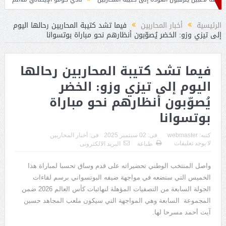
نافسان لانس على قبال
الرئيسية
أخبار المحاربين
فيما تشد كتيبة المحاربين رحالها اليوم
إلى تيزي وزو: الخضر يُصوّبون أنظارهم نحو مباراة بوتسوانا
فيما تشد كتيبة المحاربين رحالها
اليوم إلى تيزي وزو: الخضر
يُصوّبون أنظارهم نحو مباراة
بوتسوانا
كتبه:
webmaster
فى:
02 سبتمبر 2025
فى:
أخبار المحاربين
لا يوجد تعليقات
طباعة
البريد الالكترونى
واصل المنتخب الوطني تحضيراته على قدم وساق تحسبا لمباراة هذا
الخميس التي ستضعه في مواجهة ضيفه البوتسواني برسم لقاءات
الجولة السابعة من التصفيات المؤهلة لنهائيات كأس العالم
2026
ضمن
المجموعة
السابعة وهي المواجهة التي سيكون ملعب المجاهد حسين
آيت أحمد مسرحا لها
.