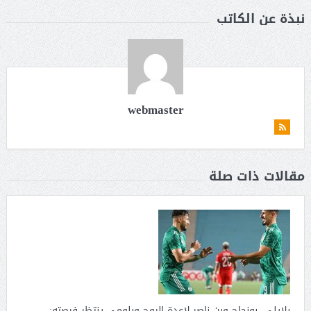
نبذة عن الكاتب
webmaster
مقالات ذات صلة
بلايلي، بونجاح وبن ناصر لإعدة الروح وبلومي ينتظر فرصته: