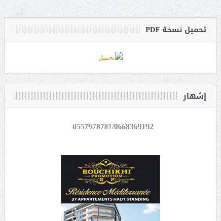
تحميل نسخة PDF
إشهار
0557978781/0668369192