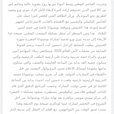
وتدربت العناصر الوطني وسط أجواء ميزتها روح معنوية عالية وتناغم كبير
بين اللاعبين الذين تحذوهم إرادة كبيرة لإبقاء كامل الزاد بتيزي وزو وتعبيد
الطريق نحو المونديال
.
وركز الطاقم الفني للخضر كثيرا عمله على
الجانبين التكتيكي والنفسي مع الاهتمام بالجانب الاسترجاعي لتجهيز
كتيبته لموعد هذا الخميس وموقعة بوتسوانا خاصة في حصة أمس
الثلاثاء
.
هذا ومن المنتظر أن تتنقل تشكيلة المنتخب الوطني، صبيحة غدا
الأربعاء إلى مدينة تيزي وزو تحسبا لمباراة بوتسوانا المقررة سهرة
الخميس بملعب المجاهد الراحل
«
حسين آيت أحمد
»
برسم الجولة
السابعة من تصفيات كأس العالم
2026.
وسيكتفي زملاء المهاجم أمين
غويري بإجراء حصة تدريبية وحيدة على أرضية الملعب الرئيسية والتي
ستكون عشية الغد بداية من الساعة الخامسة والنصف، والتي ستكون
بدايتها مفتوحة لوسائل الإعلام ضمن البروتوكول المعتمد من قبل
«
الفيفا
»
في المباريات الدولية، على أن يجري منتخب بوتسوانا حصته
التدريبية الرئيسية بارضية ملعب
«
حسين ايت احمد
»
بداية من الساعة
الثامنة اي في نفس توقيت المباراة
.
وحسب البرنامج الدقيق الذي قام
الناخب الوطني فلاديمير بيتكوفيتش بتسطيره، ستعود تشكيلة
«
الخضر
»
إلى مركز سيدي موسى مباشرة بعد نهاية مباراة بوتسواننا، من أجل
الشروع في التحضير لمباراة غينيا كوناكري صبيحة يوم الجمعة وهذا
بسبب ضيق الوقت بين المواجهتين، مع العلم أن التنقل إلى مدينة الدار