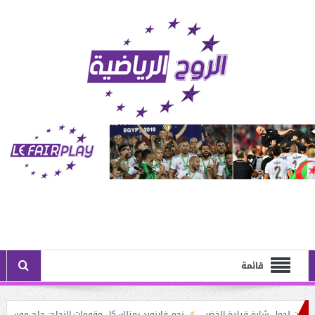
قائمة
 لحمل شارة قيادة الخضر
نجم فاينورد يمتلك كل مقومات النجاح: حاج موسى البديل ا