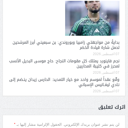
بدايةً من مواجهتي زامبيا وبوروندي: بن سبعيني أبرز المرشحين
لحمل شارة قيادة الخضر
07 أغسطس 2026
نجم فاينورد يمتلك كل مقومات النجاح: حاج موسى البديل الأنسب
لمحرز في كتيبة المحاربين
07 أغسطس 2026
وقّع عقداً لموسم واحد مع خيار التمديد: الحارس زيدان ينـضم إلى
نـادي ليغــانيس الإسباني
07 أغسطس 2026
أترك تعليق
*
لن يتم نشر عنوان بريدك الإلكتروني.
الحقول الإلزامية مشار إليها بـ