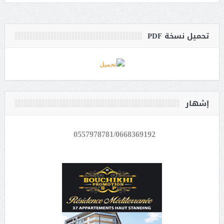
تحميل نسخة PDF
إشهار
0557978781/0668369192