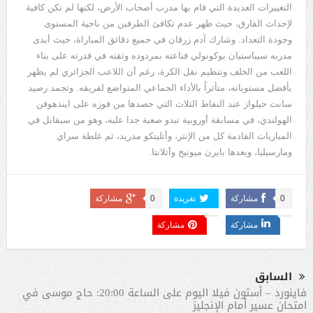
التغييرات
العديدة
التي
قام
بها
مدرب
أصحاب
الأرض،
لكنها
لم
تكن
كافية
لإحداث
الفارق،
حيث
ظهر
عدم
تكافئ
الطرفين
من
ناحية
المستوى
وجودة
التعداد
.
وشارك
آدم
زرقان
في
جميع
دقائق
المباراة،
حيث
أبدى
مدربه
سيباستيان
بوكونولي
قناعته
بمردوده
وثقته
في
قدرته
على
بناء
اللعب
من
الخلف
وتنظيم
نقل
الكرة،
رغم
أن
اللاعب
الجزائري
لم
يظهر
بأفضل
مستوياته،
متأثراً
بالأداء
الجماعي
المتواضع
لفريقه
.
وتجمد
رصيد
سانت
جيلواز
عند
النقاط
الثلاث
التي
حصدها
من
فوزه
على
ايندهوفن
الهولندي،
في
مسابقة
أوروبية
تبدو
صعبة
جدا
عليه،
وهو
من
سيقابل
في
المباريات
القادمة
كل
من
الإنتر،
وأتليتكو
مدريد،
ثم
غلطة
سراي
ومارسيليا،
وبعدها
بايرن
ميونيخ
وأتلانتا
.
0
مشاركة
تغريدة
0
مشاركة
مشاركة
مشاركة
السابق
فاينورد – أستون فيلا اليوم على الساعة 20:00: حاج موسى في
امتحان عسير أمام الإنجليز