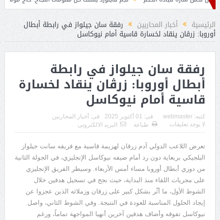
الرئيسية
أخبار المحاربين
رفقة سان جيلواز في رابطة أبطال
أوروبا: زرڤان ينقاد لخسارة قاسية أمام نيوكاسل
رفقة سان جيلواز في رابطة
أبطال أوروبا: زرڤان ينقاد لخسارة
قاسية أمام نيوكاسل
كتبه:
webmaster
فى:
01 أكتوبر 2025
فى:
أخبار المحاربين
لا يوجد تعليقات
طباعة
البريد الالكترونى
تعرض
اللاعب
الدولي
آدم
زرقان
لهزيمة
قاسية
مع
فريقه
سانت
جيلواز
البلجيكي
بربعاية
دون
رد
أمام
ضيفه
نيوكاسل
الإنجليزي،
في
الجولة
الثانية
من
دوري
أبطال
أوروبا
مساء
أمس
الأربعاء
.
وسيطر
الفريق
الإنجليزي
على
مجريات
اللقاء
منذ
البداية،
حيث
نجح
في
تسجيل
هدفين
خلال
الشوط
الأول،
ما
أثّر
بشكل
كبير
على
زرقان
وزملائه
الذين
عجزوا
عن
إيجاد
الحلول
المناسبة
للعودة
في
النتيجة
.
وفي
الشوط
الثاني،
واصل
نيوكاسل
تفوقه
وأضاف
هدفين
آخرين
أنهيا
المواجهة
تماماً،
ورغم