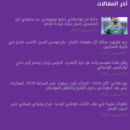
آخر المقالات
بدايةً من مواجهتي زامبيا وبوروندي: بن سبعيني أبرز
المرشحين لحمل شارة قيادة الخضر
07 أغسطس 2026
نجم فاينورد يمتلك كل مقومات النجاح: حاج موسى البديل الأنسب لمحرز في
كتيبة المحاربين
07 أغسطس 2026
وقّع عقداً لموسم واحد مع خيار التمديد: الحارس زيدان ينـضم إلى نـادي
ليغــانيس الإسباني
07 أغسطس 2026
ربع نهائي “كان 2026”، الجزائر- كوت ديفوار، على الساعة 18:00: المحاربات
على بعد خطوة من دخول التاريخ والتأهل للمونديال
07 أغسطس 2026
تطورات مثيرة في ملف الناخب الوطني الجديد: صراع بلجيكي إسباني على
تدريب الخضر
07 أغسطس 2026