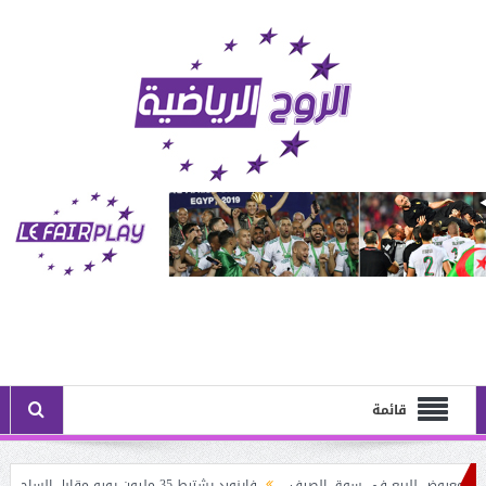
قائمة
 معروض للبيع في سوق الصيف
فاينورد يشترط 35 مليون يورو مقابل الساحر الجزائري: أستون فيلا يُنــافس نيوكاسل على حــاج موسى