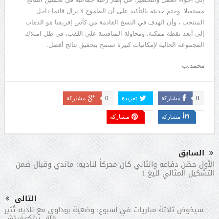
مستقبلا. وختم حديثه بالتأكيد على أن الطموح لا يزال قائما داخل
المنتخب ، وأن الهدف في النسخ القادمة من كأس إفريقيا هو الذهاب
إلى أبعد نقطة ممكنة، ومحاولة المنافسة على اللقب، في ظل امتلاك
المجموعة الحالية لإمكانيات كبيرة تسمح بتحقيق نتائج أفضل.
محمد.ب
0
مشاركة
تغريدة
0
مشاركة
مشاركة
مشاركة
السابق
الأول حصّن دفاعه والثاني كان محركاً لناديه: ماندي وقبال ضمن
التشكيل المثالي لليغ 1
التالى
سيخوض ثلاثة مباريات في أسبوع: وضعية بوداوي مع ناديه تُثير
قلق بيتكوفيتش