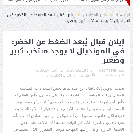
ين لخلافة بيتكوفيتش
الرئيسية
أخبار المحاربين
إيلان قبال يُبعد الضغط عن الخضر: في
المونديال لا يوجد منتخب كبير وصغير
إيلان قبال يُبعد الضغط عن الخضر:
في المونديال لا يوجد منتخب كبير
وصغير
كتبه:
webmaster
فى:
18 مايو 2026
فى:
أخبار المحاربين
لا يوجد تعليقات
طباعة
البريد الالكترونى
تحدث الدولي إيلان قبال عن عدة نقاط تخص استعدادات المنتخب
الوطني ورؤيته للمنافسات القادمة، سواء على مستوى كأس العالم أو
كأس أمم إفريقيا، مقدما قراءة واقعية لمستوى
“
الخضر
”
وطموحاتهم
المستقبلية. وبخصوص المنتخب الأردني، أوضح قبال أنه لا يملك متابعة
دقيقة لكل تفاصيله، مشيرا إلى أنه سيكون من غير الصادق الادعاء بأنه
يعرف جميع عناصره، لكنه في الوقت نفسه أكد اطلاعه على بعض
الأسماء البارزة، وعلى رأسها المهاجم موسى التعمري، الذي ينشط في