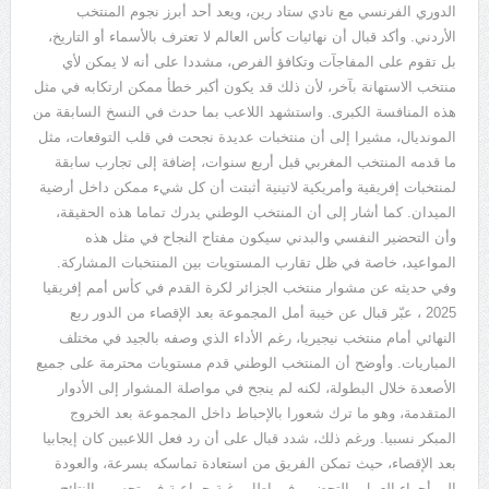
الدوري الفرنسي مع نادي ستاد رين، ويعد أحد أبرز نجوم المنتخب
الأردني. وأكد قبال أن نهائيات كأس العالم لا تعترف بالأسماء أو التاريخ،
بل تقوم على المفاجآت وتكافؤ الفرص، مشددا على أنه لا يمكن لأي
منتخب الاستهانة بآخر، لأن ذلك قد يكون أكبر خطأ ممكن ارتكابه في مثل
هذه المنافسة الكبرى. واستشهد اللاعب بما حدث في النسخ السابقة من
المونديال، مشيرا إلى أن منتخبات عديدة نجحت في قلب التوقعات، مثل
ما قدمه المنتخب المغربي قبل أربع سنوات، إضافة إلى تجارب سابقة
لمنتخبات إفريقية وأمريكية لاتينية أثبتت أن كل شيء ممكن داخل أرضية
الميدان. كما أشار إلى أن المنتخب الوطني يدرك تماما هذه الحقيقة،
وأن التحضير النفسي والبدني سيكون مفتاح النجاح في مثل هذه
المواعيد، خاصة في ظل تقارب المستويات بين المنتخبات المشاركة.
وفي حديثه عن مشوار منتخب الجزائر لكرة القدم في كأس أمم إفريقيا
2025
، عبّر قبال عن خيبة أمل المجموعة بعد الإقصاء من الدور ربع
النهائي أمام منتخب نيجيريا، رغم الأداء الذي وصفه بالجيد في مختلف
المباريات. وأوضح أن المنتخب الوطني قدم مستويات محترمة على جميع
الأصعدة خلال البطولة، لكنه لم ينجح في مواصلة المشوار إلى الأدوار
المتقدمة، وهو ما ترك شعورا بالإحباط داخل المجموعة بعد الخروج
المبكر نسبيا. ورغم ذلك، شدد قبال على أن رد فعل اللاعبين كان إيجابيا
بعد الإقصاء، حيث تمكن الفريق من استعادة تماسكه بسرعة، والعودة
إلى أجواء العمل والتحضير، في إطار رغبة جماعية في تحسين النتائج