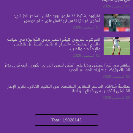
05 أغسطس 2026
فاينورد يشترط 35 مليون يورو مقابل الساحر الجزائري:
أستون فيلا يُنــافس نيوكاسل على حــاج موسى
05 أغسطس 2026
الموهوب شريڤي هيثم (لاعب ترجي الڤرانين) في ضيافة
«الروح الرياضية»: «النجــاح لا يأتـي بالحــظ، بل بالعــمل
والإجـتهاد والصـبر»
05 أغسطس 2026
ساهم في فوز السيتي ودياً على أفضل لاعبي الدوري الكوري: آيت نوري يهز
الشباك ويُؤكد جاهزيته للموسم الجديد
05 أغسطس 2026
مطابقة شهادة الماستر للمعايير المعتمدة في التعليم العالي: تعزيز الإطار
القانوني للتكوين في قطاع الرياضة
05 أغسطس 2026
Total: 19028143