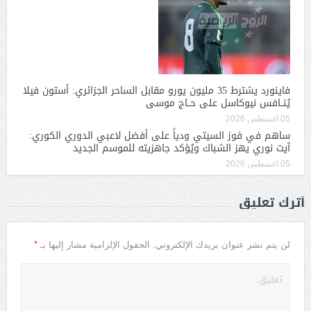
فاينورد يشترط 35 مليون يورو مقابل الساحر الجزائري: أستون فيلا
يُنــافس نيوكاسل على حــاج موسى
05 أغسطس 2026
ساهم في فوز السيتي ودياً على أفضل لاعبي الدوري الكوري:
آيت نوري يهز الشباك ويُؤكد جاهزيته للموسم الجديد
05 أغسطس 2026
أترك تعليق
*
لن يتم نشر عنوان بريدك الإلكتروني.
الحقول الإلزامية مشار إليها بـ