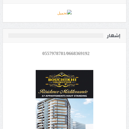
إشهار
0557978781/0668369192