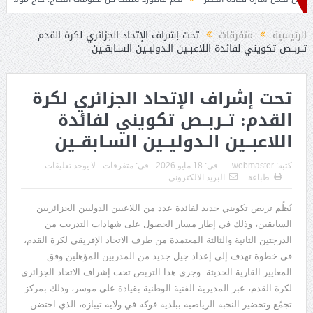
الرئيسية
متفرقات
تحت إشراف الإتحاد الجزائري لكرة القدم:
تــربــص تكويني لفائدة اللاعبــين الـدوليــين السـابقــين
تحت إشراف الإتحاد الجزائري لكرة
القدم: تــربــص تكويني لفائدة
اللاعبــين الـدوليــين السـابقــين
كتبه:
webmaster
فى:
18 مايو 2026
فى:
متفرقات
لا يوجد تعليقات
طباعة
البريد الالكترونى
نُظّم تربص تكويني جديد لفائدة عدد من اللاعبين الدوليين الجزائريين
السابقين، وذلك في إطار مسار الحصول على شهادات التدريب من
الدرجتين الثانية والثالثة المعتمدة من طرف الاتحاد الإفريقي لكرة القدم،
في خطوة تهدف إلى إعداد جيل جديد من المدربين المؤهلين وفق
المعايير القارية الحديثة. وجرى هذا التربص تحت إشراف الاتحاد الجزائري
لكرة القدم، عبر المديرية الفنية الوطنية بقيادة علي موسر، وذلك بمركز
تجمّع وتحضير النخبة الرياضية ببلدية فوكة في ولاية تيبازة، الذي احتضن