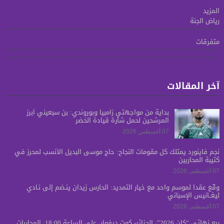
المزيد
رياض الجنة
متفرقات
آخر المقالات
بدايةً من مواجهتي زامبيا وبوروندي: بن سبعيني أبرز
المرشحين لحمل شارة قيادة الخضر
07 أغسطس 2026
نجم فاينورد يمتلك كل مقومات النجاح: حاج موسى البديل الأنسب لمحرز في
كتيبة المحاربين
07 أغسطس 2026
وقّع عقداً لموسم واحد مع خيار التمديد: الحارس زيدان ينـضم إلى نـادي
ليغــانيس الإسباني
07 أغسطس 2026
ربع نهائي “كان 2026”، الجزائر- كوت ديفوار، على الساعة 18:00: المحاربات