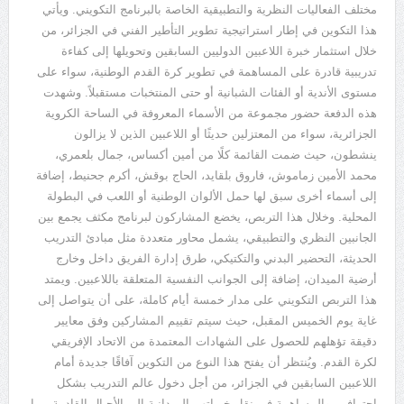
مختلف الفعاليات النظرية والتطبيقية الخاصة بالبرنامج التكويني. ويأتي
هذا التكوين في إطار استراتيجية تطوير التأطير الفني في الجزائر، من
خلال استثمار خبرة اللاعبين الدوليين السابقين وتحويلها إلى كفاءة
تدريبية قادرة على المساهمة في تطوير كرة القدم الوطنية، سواء على
مستوى الأندية أو الفئات الشبانية أو حتى المنتخبات مستقبلاً. وشهدت
هذه الدفعة حضور مجموعة من الأسماء المعروفة في الساحة الكروية
الجزائرية، سواء من المعتزلين حديثًا أو اللاعبين الذين لا يزالون
ينشطون، حيث ضمت القائمة كلًا من أمين أكساس، جمال بلعمري،
محمد الأمين زماموش، فاروق بلقايد، الحاج بوقش، أكرم جحنيط، إضافة
إلى أسماء أخرى سبق لها حمل الألوان الوطنية أو اللعب في البطولة
المحلية. وخلال هذا التربص، يخضع المشاركون لبرنامج مكثف يجمع بين
الجانبين النظري والتطبيقي، يشمل محاور متعددة مثل مبادئ التدريب
الحديثة، التحضير البدني والتكتيكي، طرق إدارة الفريق داخل وخارج
أرضية الميدان، إضافة إلى الجوانب النفسية المتعلقة باللاعبين. ويمتد
هذا التربص التكويني على مدار خمسة أيام كاملة، على أن يتواصل إلى
غاية يوم الخميس المقبل، حيث سيتم تقييم المشاركين وفق معايير
دقيقة تؤهلهم للحصول على الشهادات المعتمدة من الاتحاد الإفريقي
لكرة القدم. ويُنتظر أن يفتح هذا النوع من التكوين آفاقًا جديدة أمام
اللاعبين السابقين في الجزائر، من أجل دخول عالم التدريب بشكل
احترافي، والمساهمة في نقل خبراتهم الميدانية إلى الأجيال القادمة، بما