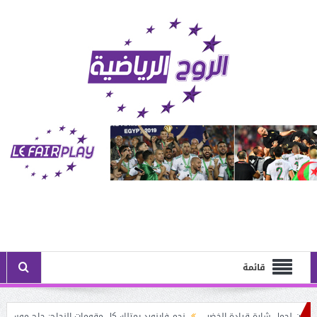
قائمة
 لحمل شارة قيادة الخضر
نجم فاينورد يمتلك كل مقومات النجاح: حاج موسى البديل ا