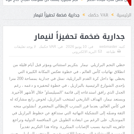
الرئيسية
VAR حكمك
جدارية ضخمة تحفيزاً لنيمار
جدارية ضخمة تحفيزاً لنيمار
كتبه:
webmaster
فى:
10 يونيو 2026
فى:
VAR حكمك
لا يوجد تعليقات
طباعة
البريد الالكترونى
حظي النجم البرازيلي
نيمار
بتكريم استثنائي ومؤثر قبل أيام قليلة من
انطلاق نهائيات كأس العالم ، في خطوة تعكس المكانة الكبيرة التي
يحظى بها داخل كرة القدم البرازيلية، تمثل في جدارية بمساحة
200
مترا
بإحدى الشوارع الرئيسية بالبرازيل ، في خطوة لتحفيزه و دعمه ، رغم
الجدل الذي رافق استدعاءه إلى قائمة
“
السيليساو
”
خلال الأشهر الأخيرة
.
ويستعد نيمار، الهداف التاريخي لمنتخب البرازيل، لخوض رابع مشاركة له
في كأس العالم، بعدما قرر المدرب الإيطالي المخضرم
أنشلوتي منحه
الثقة وضمّه إلى التشكيلة النهائية التي ستدافع عن حظوظ البرازيل في
المونديال، على الرغم من ابتعاده الطويل عن المنافسة الدولية وتراجع
جاهزيته البدنية بسبب الإصابات المتكررة
.
وجاء هذا التكريم تقديراً
للمسيرة الاستثنائية التي صنعها اللاعب بقميص المنتخب البرازيلي، حيث