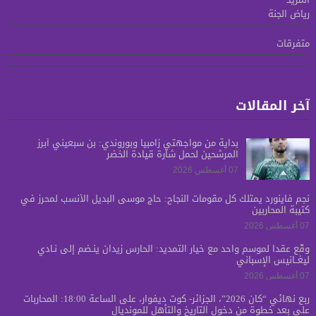
رياض الجنة
متفرقات
آخر المقالات
بدايةً من مواجهتي زامبيا وبوروندي: بن سبعيني أبرز
المرشحين لحمل شارة قيادة الخضر
07 أغسطس 2026
نجم فاينورد يمتلك كل مقومات النجاح: حاج موسى البديل الأنسب لمحرز في
كتيبة المحاربين
07 أغسطس 2026
وقّع عقداً لموسم واحد مع خيار التمديد: الحارس زيدان ينـضم إلى نـادي
ليغــانيس الإسباني
07 أغسطس 2026
ربع نهائي “كان 2026”، الجزائر- كوت ديفوار، على الساعة 18:00: المحاربات
على بعد خطوة من دخول التاريخ والتأهل للمونديال