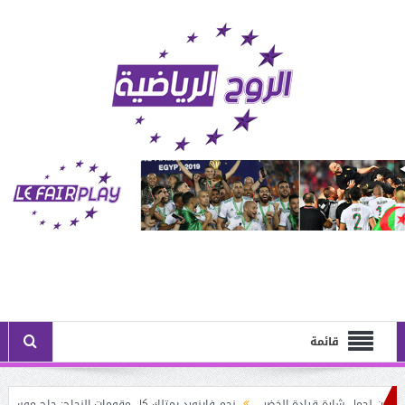
قائمة
 لحمل شارة قيادة الخضر
نجم فاينورد يمتلك كل مقومات النجاح: حاج موسى البديل 