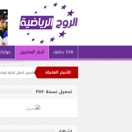
VAR حكمك
أخبار المحاربين
حوارات
الأخبار العاجلة
ةً من مواجهتي زامبيا وبوروندي: بن سبعيني أبرز المرشحين لحمل شارة قيادة الخضر
 العزم الرياضي للجودو في ضيافة والي معسكر
تحميل نسخة PDF
إشهار