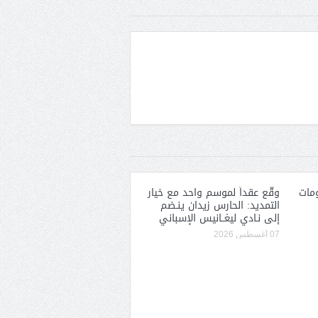
مات
وقّع عقداً لموسم واحد مع خيار
التمديد: الحارس زيدان ينـضم
إلى نـادي ليغــانيس الإسباني
07 أغسطس 2026