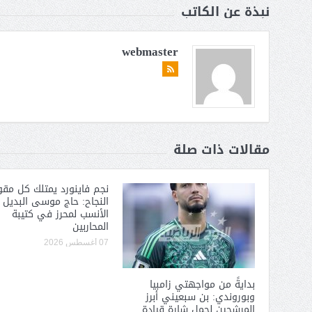
نبذة عن الكاتب
webmaster
مقالات ذات صلة
نجم فاينورد يمتلك كل مقو
النجاح: حاج موسى البديل
الأنسب لمحرز في كتيبة
المحاربين
07 أغسطس 2026
بدايةً من مواجهتي زامبيا
وبوروندي: بن سبعيني أبرز
المرشحين لحمل شارة قيادة