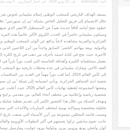
كتبه:
webmaster
فى:
10 يونيو 2026
فى:
أخبار المحاربين
لا يوجد تعل
يستعد الهداف التاريخي للمنتخب الوطني إسلام سليماني لخوض تجرب
خلال الانضمام إلى فريق التحليل الخاص بشبكة
“
بي إن سبورتس
”
خلال
خطوة تفتح أمامه آفاقاً جديدة بعيداً عن المستطيل الأخضر الذي صنع 
وسيكون سليماني حاضراً في الحدث الكروي الأكبر عالمياً هذه المرة 
الجزائرية والعربية مشاهدته لاعباً يدافع عن ألوان المنتخب الوطني
والدولية. ويعد مهاجم
“
الخضر
”
السابق واحداً من أبرز اللاعبين الذين
الأخيرة، حيث نجح في كتابة اسمه بأحرف من ذهب في تاريخ الكرة الو
بفضل مساهماته الكبيرة وأهدافه الحاسمة التي لعبت دوراً بارزاً في ا
العقد الأخير. وشارك سليماني في عدة محطات تاريخية مع المنتخب ا
إلى كأس العالم
2014
، كما لعب دوراً مهماً في العديد من المنافسات ا
شعبية لدى الجماهير الجزائرية. ويأتي انضمامه إلى شبكة
“
بي إن سب
وضعتها المجموعة لتغطية نهائيات كأس العالم
2026
، حيث أعلنت عن 
شخصية رياضية وإعلامية من مختلف أنحاء العالم، بين مقدمي برامج
وتهدف الشبكة من خلال هذا الحضور الكبير إلى تقديم تغطية شاملة و
تحليلية متخصصة ومواكبة يومية لمختلف المباريات والأحداث التي ستش
وضمت قائمة المحللين مجموعة من أبرز الأسماء التي صنعت تاريخ كر
جانب نجوم سابقين تركوا بصمتهم في أكبر البطولات الأوروبية والعالمي
كول، وآشلي يونغ، وروبير بيريز، وباوليتا، ورود خوليت، ومارسيل دوسا