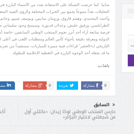
سانيا. كما حرصت الشبكة على الاستعانة بعدد من الأسماء البارزة في ك
التحليلات بعداً متنوعاً يجمع بين الخبرات المختلفة والرؤى الفنية الم
وأحمد المحمدي، وهيثم فاروق، ورومان سايس، ويوسف شيبو، وحاتم
الطرابلسي، ورفيق حليش، وعدلان قديورة. وسيمنح وجود سليماني ضمن
فرصة متابعة آراء أحد أبرز نجوم المنتخب الوطني السابقين، خاصة أ
الدولية ومعرفة دقيقة بأجواء كأس العالم ومتطلبات اللعب في أعلى ا
التاريخي لـ
«
الخضر
”
قراءات فنية مميزة للمباريات، مستفيداً من تجربته
ما قد يجعله أحد الوجوه البارزة في التغطية الإعلامية للبطولة.
باشا.ب
0
مشاركة
تغريدة
0
مشاركة
مشا
السابق
أكد
حارس المنتخب الوطني لوكا زيدان: «عائلتي أول
من شجعتني لاختيار الجزائر»