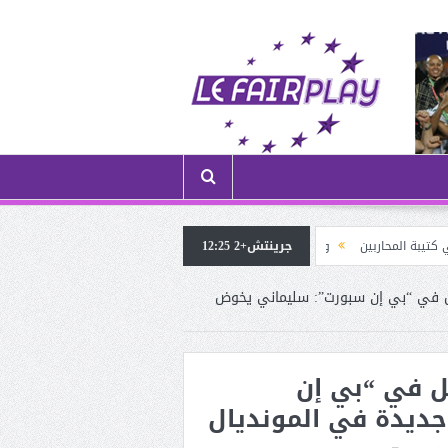
اربين
جرينتش+2 12:25
وقّع عقداً لموسم واحد مع خيار التمديد: الحارس زيدان ينـضم إلى نـادي ليغــ
 في “بي إن سبورت”: سليماني يخوض
ل في “بي إن
ديدة في المونديال