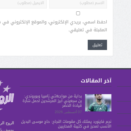
احفظ اسمي، بريدي الإلكتروني، والموقع الإلكتروني في 
المقبلة في تعليقي.
آخر المقالات
بدايةً من مواجهتي زامبيا وبوروندي:
بن سبعيني أبرز المرشحين لحمل شارة
قيادة الخضر
07 أغسطس 2026
نجم فاينورد يمتلك كل مقومات النجاح: حاج موسى البديل
الروح الر
الأنسب لمحرز في كتيبة المحاربين
يومية ريا