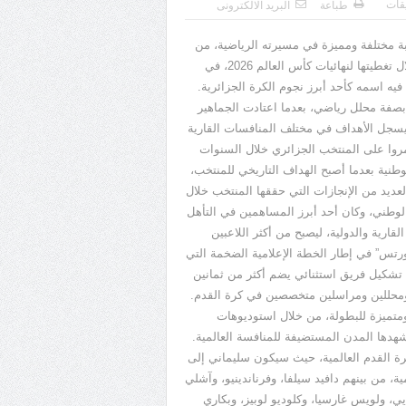
يقات
طباعة
البريد الالكترونى
ة مختلفة ومميزة في مسيرته الرياضية، من
 تغطيتها لنهائيات كأس العالم
2026
، في
ol de 3 étages...
فيه اسمه كأحد أبرز نجوم الكرة الجزائرية.
بصفة محلل رياضي، بعدما اعتادت الجماهير
 ويسجل الأهداف في مختلف المنافسات القارية
 مروا على المنتخب الجزائري خلال السنوات
طنية بعدما أصبح الهداف التاريخي للمنتخب،
لعديد من الإنجازات التي حققها المنتخب خلال
لوطني، وكان أحد أبرز المساهمين في التأهل
لقارية والدولية، ليصبح من أكثر اللاعبين
ورتس
”
في إطار الخطة الإعلامية الضخمة التي
تشكيل فريق استثنائي يضم أكثر من ثمانين
 ومحللين ومراسلين متخصصين في كرة القدم.
متميزة للبطولة، من خلال استوديوهات
هدها المدن المستضيفة للمنافسة العالمية.
ة القدم العالمية، حيث سيكون سليماني إلى
ة، من بينهم دافيد سيلفا، وفرناندينيو، وآشلي
يي، ولويس غارسيا، وكلوديو لوبيز، وبكاري