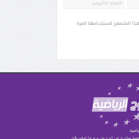
هذا المتصفح لاستخدامها المرة
ياضية
ضية صادرة عن (م.ذ.ش.و.م.م) لوفيربلاي