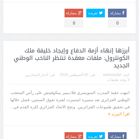
مشاركة
تغريدة
مشاركة
0
0
أبرزها إنهاء أزمة الدفاع وإيجاد خليفة ملك
الكونترول: ملفات معقدة تنتظر الناخب الوطني
الجديد
كتبه:
webmaster
فى:
05 أغسطس 2026
فى:
أخبار المحاربين
لا يوجد تعليقات
انتهت حقبة المدرب السويسري فلاديمير بيتكوفيتش على رأس المنتخب
الوطني الجزائري بعد مسيرة استمرت لفترة تفوق السنتين، فشل خلالها
في تحقيق طموحات الجزائريين. ونجح الاتحاد الجزائري لكرة القدم في...
اقرأ المزيد
مشاركة
تغريدة
مشاركة