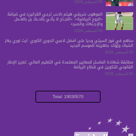
05 أغسطس 2026
الموهوب شريڤي هيثم (لاعب ترجي الڤرانين) في ضيافة
«الروح الرياضية»: «النجــاح لا يأتـي بالحــظ، بل بالعــمل
والإجـتهاد والصـبر»
05 أغسطس 2026
ساهم في فوز السيتي ودياً على أفضل لاعبي الدوري الكوري: آيت نوري يهز
الشباك ويُؤكد جاهزيته للموسم الجديد
05 أغسطس 2026
مطابقة شهادة الماستر للمعايير المعتمدة في التعليم العالي: تعزيز الإطار
القانوني للتكوين في قطاع الرياضة
05 أغسطس 2026
Total: 19030570