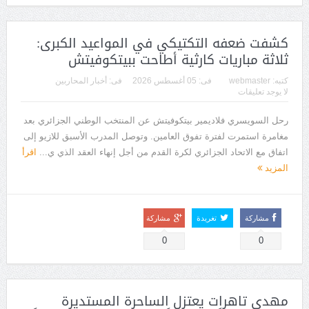
كشفت ضعفه التكتيكي في المواعيد الكبرى:
ثلاثة مباريات كارثية أطاحت ببيتكوفيتش
كتبه:
webmaster
فى:
05 أغسطس 2026
فى:
أخبار المحاربين
لا يوجد تعليقات
رحل السويسري فلاديمير بيتكوفيتش عن المنتخب الوطني الجزائري بعد
مغامرة استمرت لفترة تفوق العامين. وتوصل المدرب الأسبق للازيو إلى
اتفاق مع الاتحاد الجزائري لكرة القدم من أجل إنهاء العقد الذي ي...
اقرأ
المزيد
مشاركة
تغريدة
مشاركة
0
0
مهدي تاهرات يعتزل الساحرة المستديرة