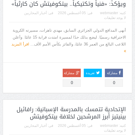
ويؤكد: «فنياً وتكتيكياً.. بيتكوفيتش كان كارثياً»
كتبه:
webmaster
فى:
05 أغسطس 2026
فى:
أخبار المحاربين
لا يوجد تعليقات
أنهى المدافع الدولي الجزائري السابق، مهدي تاهرات، مسيرته الكروية
الاحترافية رسميًا. ليضع بذلك حدًا لمسيرة امتدت قرابة 15 عامًا. وأعلن
اللاعب البالغ من العمر 36 عامًا، والفائز بكأس الأمم الأف...
اقرأ المزيد
مشاركة
تغريدة
مشاركة
0
0
الإتحادية تتمسك بالمدرسة الإسبانية: رافائيل
بينيتيز أبرز المرشحين لخلافة بيتكوفيتش
كتبه:
webmaster
فى:
05 أغسطس 2026
فى:
أخبار المحاربين
لا يوجد تعليقات