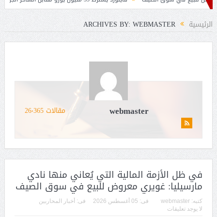
ة بيتكوفيتش
الرئيسية
ARCHIVES BY: WEBMASTER
webmaster
مقالات 26٬365
في ظل الأزمة المالية التي يُعاني منها نادي
مارسيليا: غويري معروض للبيع في سوق الصيف
كتبه:
webmaster
فى:
05 أغسطس 2026
فى:
أخبار المحاربين
لا يوجد تعليقات