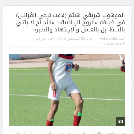
الموهوب شريڤي هيثم (لاعب ترجي الڤرانين)
في ضيافة «الروح الرياضية»: «النجــاح لا يأتـي
بالحــظ، بل بالعــمل والإجـتهاد والصـبر»
كتبه:
webmaster
فى:
05 أغسطس 2026
فى:
حوارات
لا يوجد تعليقات
في أحياء قرية الكرانيف بالعلايمية وُلد شغفي بكرة القدم الإصرار على