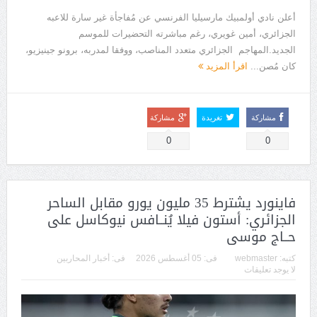
أعلن نادي أولمبيك مارسيليا الفرنسي عن مُفاجأة غير سارة للاعبه
الجزائري، أمين غويري، رغم مباشرته التحضيرات للموسم
الجديد.المهاجم الجزائري متعدد المناصب، ووفقا لمدربه، برونو جينيزيو،
كان مُصن...
اقرأ المزيد
مشاركة
تغريدة
مشاركة
0
0
فاينورد يشترط 35 مليون يورو مقابل الساحر
الجزائري: أستون فيلا يُنــافس نيوكاسل على
حــاج موسى
كتبه:
webmaster
فى:
05 أغسطس 2026
فى:
أخبار المحاربين
لا يوجد تعليقات