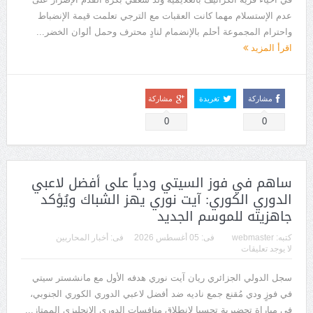
عدم الإستسلام مهما كانت العقبات مع الترجي تعلمت قيمة الإنضباط
واحترام المجموعة أحلم بالإنضمام لنادٍ محترف وحمل ألوان الخضر...
اقرأ المزيد
مشاركة
تغريدة
مشاركة
0
0
ساهم في فوز السيتي ودياً على أفضل لاعبي
الدوري الكوري: آيت نوري يهز الشباك ويُؤكد
جاهزيته للموسم الجديد
كتبه:
webmaster
فى:
05 أغسطس 2026
فى:
أخبار المحاربين
لا يوجد تعليقات
سجل الدولي الجزائري ريان آيت نوري هدفه الأول مع مانشستر سيتي
في فوزٍ ودي مُقنع جمع ناديه ضد أفضل لاعبي الدوري الكوري الجنوبي،
في مباراة تحضيرية تحسبا لانطلاق منافسات الدوري الإنجليزي الممتاز...