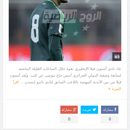
عاد نادي أستون فيلا الإنجليزي بقوة خلال الساعات القليلة الماضية
لمتابعة وضعية الدولي الجزائري أنيس حاج موسى عن كثب. ويُعد أستون
فيلا من بين الأندية المهتمة باللاعب السابق لنادي باترو إيسدن....
اقرأ
المزيد
مشاركة
تغريدة
مشاركة
0
0