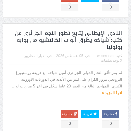
0
0
النادي الإيطالي يُتابع تطور النجم الجزائري عن
كثب: شياخة يطرق أبواب الكالتشيو من بوابة
بولونيا
كتبه:
webmaster
فى:
05 أغسطس 2026
فى:
أخبار المحاربين
لا يوجد تعليقات
لم يمر تألق النجم الدولي الجزائري أمين شياخة مع فريقه روسنبورغ
النرويجي مرور الكرام على كثير من الأندية في الدوريات الأوروبية
الكبرى. المهاجم البالغ من العمر 20 عاما سجّل في آخر 5 مباريات له...
اقرأ المزيد
مشاركة
تغريدة
مشاركة
0
0