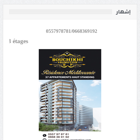
إشهار
0557978781/0668369192
ges...