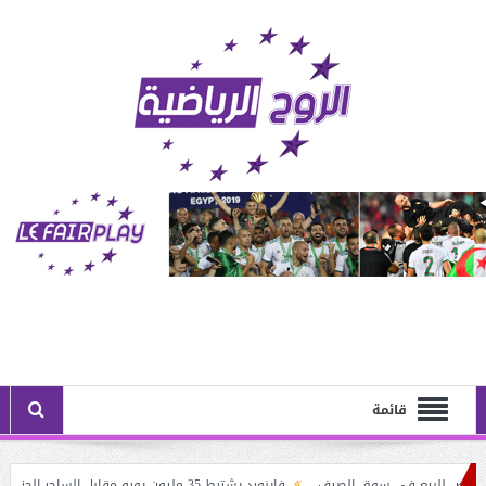
قائمة
لبيع في سوق الصيف
فاينورد يشترط 35 مليون يورو مقابل الساحر الجزائري: أستون فيلا يُنــافس نيوكاسل على حــاج موسى