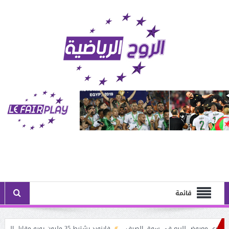
قائمة
غويري معروض للبيع في سوق الصيف
فاينورد يشترط 35 مليون يورو مقابل الساحر الجزائري: أستون فيلا يُنــافس نيوكاسل على حــاج موسى