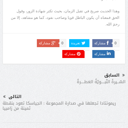
وهذا الحديث صريح في تقبل الزمان، بحيث تكثر شهادة الزور، وقول
الحق فمعناه أن يكون الباطل قويا وصاحب نفود، كما هو مشاهد، إلا من
رحمَ الله
.
0
مشاركة
تغريدة
0
مشاركة
مشاركة
مشاركة
السابق
السّــيرةُ النّبــــويّةُ العطــــرةُ
التالى
ريمونتادا تجعلها في صدارة المجموعة : الجياسكا تعود بنقطة
ثمينة من زامبيا