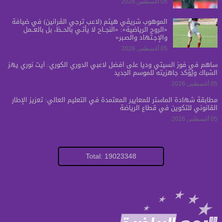
05 أغسطس 2026
الموهوب شريڤي هيثم (لاعب ترجي الڤرانين) في ضيافة
«الروح الرياضية»: «النجــاح لا يأتـي بالحــظ، بل بالعــمل
والإجـتهاد والصـبر»
05 أغسطس 2026
ساهم في فوز السيتي ودياً على أفضل لاعبي الدوري الكوري: آيت نوري يهز
الشباك ويُؤكد جاهزيته للموسم الجديد
05 أغسطس 2026
مطابقة شهادة الماستر للمعايير المعتمدة في التعليم العالي: تعزيز الإطار
القانوني للتكوين في قطاع الرياضة
05 أغسطس 2026
Total: 19023348