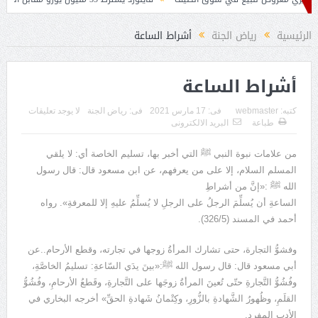
لمرشحين لخلافة بيتكوفيتش
الرئيسية
رياض الجنة
أشراط الساعة
أشراط الساعة
كتبه:
webmaster
فى:
17 مارس 2021
فى:
رياض الجنة
لا يوجد تعليقات
طباعة
البريد الالكترونى
من علامات نبوة النبي
ﷺ التي أخبر بها، تسليم الخاصة أي
:
لا يلقي
المسلم السلام، إلا على من يعرفهم، عن ابن مسعود قال
:
قال رسول
الله
ﷺ
:«
إنَّ
من أشراطِ
الساعةِ
أن
يُسلِّمَ
الرجلُ
على
الرجلِ
لا
يُسلِّمُ
عليهِ إلا للمعرفةِ
».
رواه
أحمد في المسند
(326/5).
وفشوُّ التجارة، حتى تشارك المرأةُ زوجها في تجارته، وقطع الأرحام
..
عن
أبي مسعود قال
:
قال رسول الله
ﷺ
:«
بينَ يدَي السّاعةِ
:
تسليمُ الخاصَّةِ،
وفُشُوُّ التَّجارةِ حتّى تُعينَ المرأةُ زوجَها على التَّجارةِ، وقَطعُ الأرحامِ، وفُشُوُّ
القلَمِ، وظُهورُ الشَّهادةِ بالزُّورِ، وكِتْمانُ شَهادةِ الحقِّ
»
أخرجه البخاري في
الأدب المفرد
.