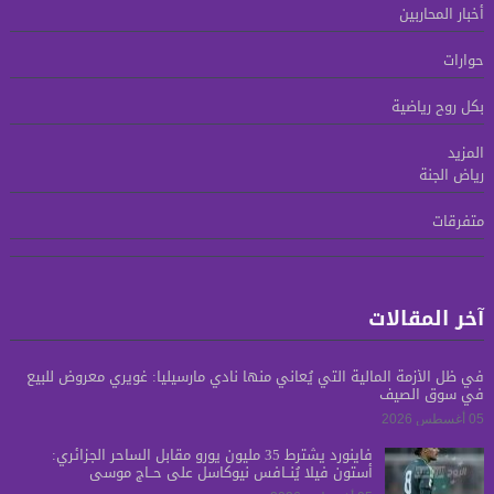
أخبار المحاربين
حوارات
بكل روح رياضية
المزيد
رياض الجنة
متفرقات
آخر المقالات
في ظل الأزمة المالية التي يُعاني منها نادي مارسيليا: غويري معروض للبيع
في سوق الصيف
05 أغسطس 2026
فاينورد يشترط 35 مليون يورو مقابل الساحر الجزائري:
أستون فيلا يُنــافس نيوكاسل على حــاج موسى