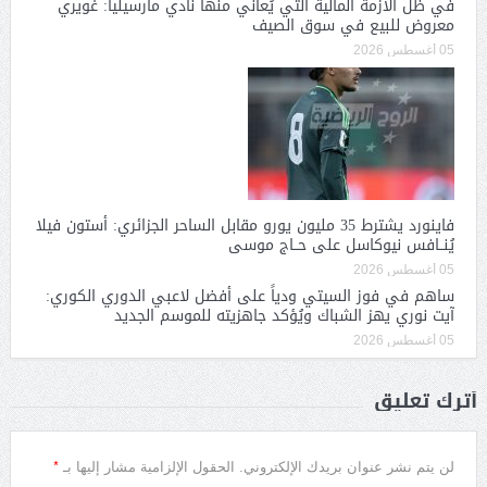
في ظل الأزمة المالية التي يُعاني منها نادي مارسيليا: غويري
معروض للبيع في سوق الصيف
05 أغسطس 2026
فاينورد يشترط 35 مليون يورو مقابل الساحر الجزائري: أستون فيلا
يُنــافس نيوكاسل على حــاج موسى
05 أغسطس 2026
ساهم في فوز السيتي ودياً على أفضل لاعبي الدوري الكوري:
آيت نوري يهز الشباك ويُؤكد جاهزيته للموسم الجديد
05 أغسطس 2026
أترك تعليق
*
لن يتم نشر عنوان بريدك الإلكتروني.
الحقول الإلزامية مشار إليها بـ