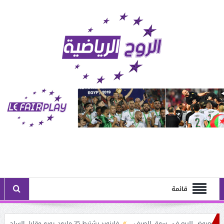
قائمة
معروض للبيع في سوق الصيف
فاينورد يشترط 35 مليون يورو مقابل الساحر الجزائري: أستون فيلا يُنــافس نيوكاسل على حــاج موسى