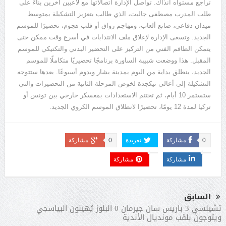
تراجع مستواه آنذاك. تواصل الإدارة اتصالاتها مع لاعبين آخرين بناءً على
طلب المدرب مصطفى جاليت، الذي طالب بتعزيز التشكيلة بمتوسط
ميدان دفاعي، صانع ألعاب، ومهاجم رواق أو قلب هجوم، تحضيرًا للموسم
الجديد. وتسعى الإدارة لإغلاق ملف الانتدابات في أسرع وقت ممكن حتى
يتمكن الطاقم الفني من التركيز على التحضير البدني والتكتيكي للموسم
المقبل. هذا ووضعت شبيبة الساورة برنامجًا تحضيريًا متكاملًا للموسم
الجديد، ينطلق بداية من اليوم بمدينة بشار ويدوم أسبوعًا. بعدها ستتوجه
التشكيلة إلى أعالي تيكجدة لخوض المرحلة الثانية من التحضيرات والتي
ستستمر 10 أيام، ثم تختتم الاستعدادات بمعسكر خارجي بين تونس أو
تركيا لمدة 12 يومًا، تحضيرًا لانطلاق الموسم الكروي الجديد.
0
مشاركة
تغريدة
0
مشاركة
مشاركة
مشاركة
السابق
تشيلسي 3 باريس سان جيرمان 0 البلوز يُهينون البياسجي
ويتوجون بلقب مونديال الأندية