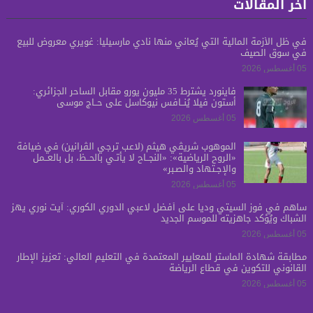
آخر المقالات
في ظل الأزمة المالية التي يُعاني منها نادي مارسيليا: غويري معروض للبيع
في سوق الصيف
05 أغسطس 2026
فاينورد يشترط 35 مليون يورو مقابل الساحر الجزائري:
أستون فيلا يُنــافس نيوكاسل على حــاج موسى
05 أغسطس 2026
الموهوب شريڤي هيثم (لاعب ترجي الڤرانين) في ضيافة
«الروح الرياضية»: «النجــاح لا يأتـي بالحــظ، بل بالعــمل
والإجـتهاد والصـبر»
05 أغسطس 2026
ساهم في فوز السيتي ودياً على أفضل لاعبي الدوري الكوري: آيت نوري يهز
الشباك ويُؤكد جاهزيته للموسم الجديد
05 أغسطس 2026
مطابقة شهادة الماستر للمعايير المعتمدة في التعليم العالي: تعزيز الإطار
القانوني للتكوين في قطاع الرياضة
05 أغسطس 2026