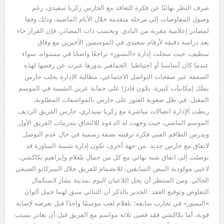
صرف النظر نهائيًا عن فكرة التعاقد مع الحارس زكريا سعيدي، رغم
وصول المفاوضات إلى مرحلة متقدمة خلال الأيام الماضية، وذلك وفقا
لمصادر إعلامية مقربة من النادي. وبحسب ذات المصادر، فإن القرار جاء
بعد دراسة دقيقة لأرقام سعيدي في الموسمين الأخيرين مع وفاق
سطيف، حيث سجلت إدارة «النسور» تراجعًا واضحًا في مستواه، سواء
عندما كان أساسيا أو احتياطيا. الجماهير بدورها عبرت عن رفضها لهذه
الصفقة عبر صفحات التواصل الاجتماعي، مطالبة الإدارة بجلب حارس
يملك إمكانيات كبيرة، يكون قادرًا على حماية عرين الشبيبة في الموسم
المقبل. في ظل صعوبة العثور على حارس بالمواصفات المطلوبة،
ربطت الإدارة اتصالات مباشرة مع زكريا سيداري، حارس الفريق الرديف
الموسم الماضي، حيث وجهت له الدعوة للالتحاق بتدريبات الفريق الأول.
ويدرس الطاقم الفني فكرة ترقيته بصفة رسمية في حال عدم التوصل
لاتفاق مع حارس جديد. من جهة أخرى، تكون إدارة شبيبة الساورة قد
توصلت إلى اتفاق شبه نهائي مع كل من جمال بلعلام وإبراهيم بكاكشي،
لاعبي مولودية البيض السابقين، للانضمام للفريق خلال الميركاتو الصيفي
الحالي. ومن المنتظر أن يحل اللاعبان اليوم بمدينة بشار لاستكمال
التفاوض وتوقيع العقد. الجدير بالذكر أن الثنائي سبق لهما حمل ألوان
«النسور» في تجارب سابقة؛ بلعلام لعب موسمًا واحدًا قبل تعرضه لإصابة
قوية، أما بكاكشي فقد قضى ثلاثة مواسم مع الفريق قبل أن يغادر بسبب