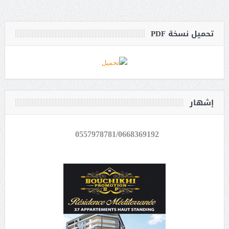
تحميل نسخة PDF
إشهار
0557978781/0668369192