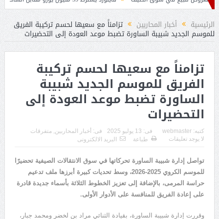
ين لخلافة بيتكوفيتش
الرئيسية
أخبار المحاربين
تزامناً مع سعيها لحسم تركيبة الفريق
للموسم الجديد شبيبة الساورة تضبط موعد العودة إلى التحضيرات
تزامناً مع سعيها لحسم تركيبة
الفريق للموسم الجديد شبيبة
الساورة تضبط موعد العودة إلى
التحضيرات
كتبه:
webmaster
فى:
13 يوليو 2025
فى:
أخبار المحاربين
,
متفرقات
لا يوجد تعليقات
طباعة
البريد الالكترونى
تواصل إدارة شبيبة الساورة تحركاتها في سوق الانتقالات الصيفية تحضيرًا
للموسم الكروي 2025-2026، وسط تحديات كبيرة أبرزها ملف تدعيم
حراسة المرمى، بالإضافة إلى تعزيز الخطوط الثلاثة بأسماء جديدة قادرة
على إعادة الفريق للمنافسة على الأدوار الأولى.
وقررت إدارة شبيبة الساورة، بقيادة الثنائي مراد بن لخضر ومحمد جبار،