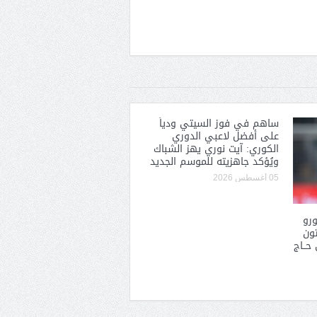
ساهم في فوز السيتي ودياً
على أفضل لاعبي الدوري
الكوري: آيت نوري يهز الشباك
ويُؤكد جاهزيته للموسم الجديد
05 أغسطس 2026
ون يورو
تون
حــاج