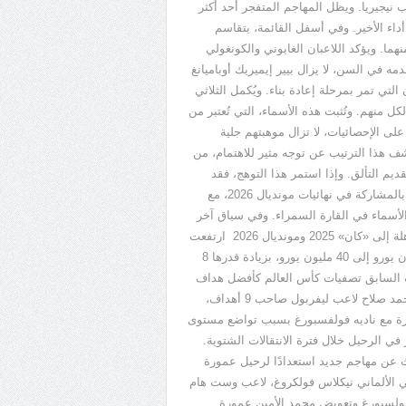
 نيجيريا. ويظل المهاجم المتفجر أحد أكثر
أداء الأخير. وفي أسفل القائمة، يتقاسم
ما. ويؤكد اللاعبان الغابوني والكونغولي
ه في السن، لا يزال بيير إيميريك أوباميانغ
التي تمر بمرحلة إعادة بناء. ويُكمل الثلاثي
نهم. وتُثبت هذه الأسماء، التي تُعتبر من
على الإحصائيات، لا تزال موهبتهم جلية
كشف هذا الترتيب عن توجه مثير للاهتمام، من
يم التألق. وإذا استمر هذا التوهج، فقد
 بالمشاركة في نهائيات مونديال
2026
، مع
الأسماء في القارة السمراء. وفي سياق آخر
هلة إلى
«
كان
»
2025
ومونديال
2026
ارتفعت
 يورو إلى
40
مليون يورو، بزيادة قدرها
8
يف السابق تصفيات كأس العالم كأفضل هداف
حمد صلاح لاعب ليفربول صاحب
9
أهداف،
يرة مع ناديه فولفسبورغ بسبب تواضع مستوى
 في الرحيل خلال فترة الانتقالات الشتوية.
ث عن مهاجم جديد استعدادًا لرحيل عمورة
لي الألماني نيكلاس فولكروغ، لاعب وست هام
دي فولسبورغ وتعويض محمد الأمين عمورة