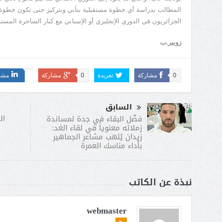
المطالب بدراسة أي خطوة مستقبلية بتأني وبتركيز حتى تكون خطوة
الجزائريون في الدوري الإنجليزي أو الإسباني مع كبار الساحرة المستد
زوبير.ب
0
مشاركة
تغريدة
0
مشاركة
مشا
السابق
ال
فضّل البقاء في جدة لمساندة
زملائه معنوياً في لقاء الغد:
زيدان يُلهب مشاعر الجماهير
بأداء مناسك العمرة
نبذة عن الكاتب
webmaster