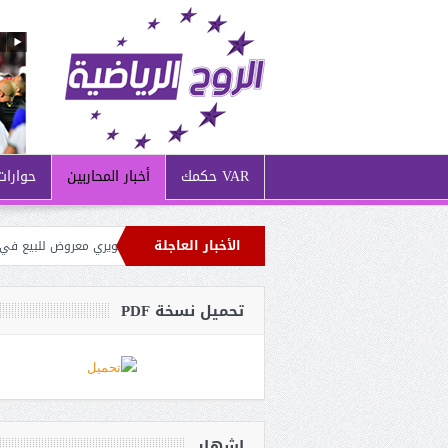
VAR حكمك
أخبار المحاربين
حوارات
الأخبار العاجلة
زمة المالية التي يُعاني منها نادي مارسيليا: غويري معروض للبيع في سوق الصيف
 تتمسك بالمدرسة الإسبانية: رافائيل بينيتيز أبرز المرشحين لخلافة بيتكوفيتش
تحميل نسخة PDF
إشهار