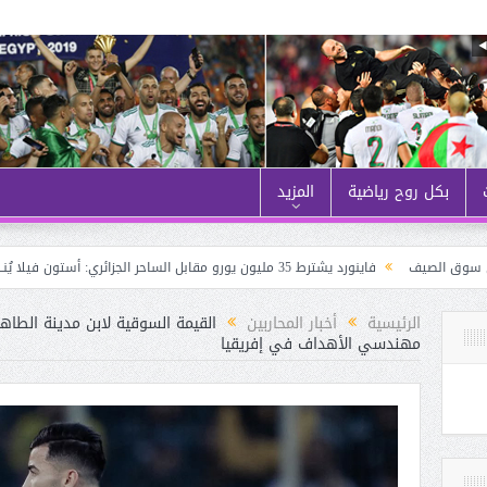
بكل روح رياضية
المزيد
فاينورد يشترط 35 مليون يورو مقابل الساحر الجزائري: أستون فيلا يُنــافس نيوكاسل على حــاج موسى
الرئيسية
أخبار المحاربين
القيمة السوقية لابن مدينة الطاهي
مهندسي الأهداف في إفريقيا