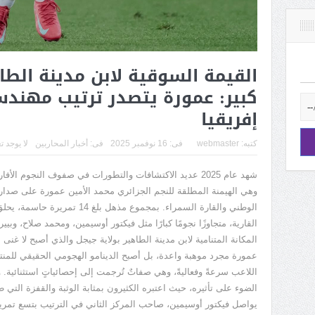
القيمة السوقية لابن مدينة الط
كبير: عمورة يتصدر ترتيب مهند
إفريقيا
كتبه:
webmaster
فى:
16 نوفمبر 2025
فى:
أخبار المحاربين
لا يوجد ت
شهد عام
2025
عديد الاكتشافات والتطورات في صفوف النجوم الأفار
وهي الهيمنة المطلقة للنجم الجزائري محمد الأمين عمورة على صدارة 
الوطني والقارة السمراء. بمجموع مذهل بلغ
14
تمريرة حاسمة، يحلق 
القارية، متجاوزًا نجومًا كبارًا مثل فيكتور أوسيمين، ومحمد صلاح، وبيير
المكانة المتنامية لابن مدينة الطاهير بولاية جيجل والذي أصبح لا غن
عمورة مجرد موهبة واعدة، بل أصبح الدينامو الهجومي الحقيقي للمنت
اللاعب سرعةً وفعاليةً، وهي صفاتٌ تُرجمت إلى إحصائياتٍ استثنائية.
الضوء على تأثيره، حيث اعتبره الكثيرون بمثابة الوثبة والقفزة الت
يواصل فيكتور أوسيمين، صاحب المركز الثاني في الترتيب بتسع تم