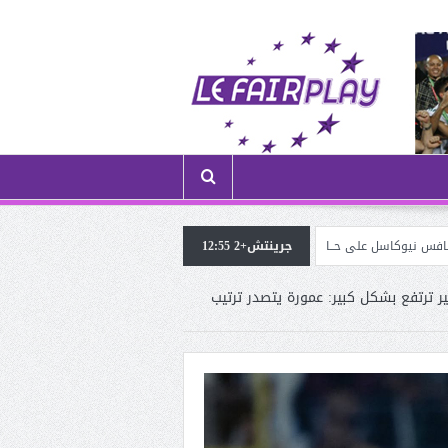
جرينتش+2 12:55
الموهوب شريڤي هيثم (لاعب ترجي الڤرانين) في ضيافة «الروح الرياضية
ر ترتفع بشكل كبير: عمورة يتصدر ترتيب