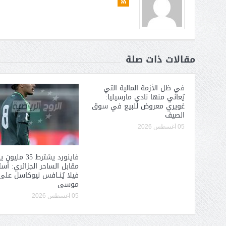
مقالات ذات صلة
في ظل الأزمة المالية التي
يُعاني منها نادي مارسيليا:
غويري معروض للبيع في سوق
الصيف
05 أغسطس 2026
فاينورد يشترط 35 ملي
مقابل الساحر الجزائري: أس
فيلا يُنــافس نيوكاسل على 
موسى
05 أغسطس 2026