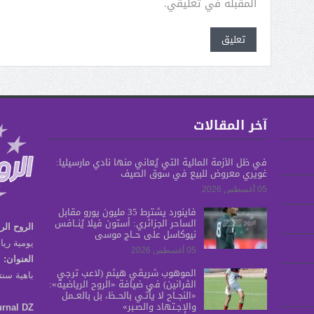
المقبلة في تعليقي.
آخر المقالات
في ظل الأزمة المالية التي يُعاني منها نادي مارسيليا:
غويري معروض للبيع في سوق الصيف
05 أغسطس 2026
فاينورد يشترط 35 مليون يورو مقابل
الساحر الجزائري: أستون فيلا يُنــافس
الروح الر
نيوكاسل على حــاج موسى
يومية ريا
05 أغسطس 2026
العنوان:
الموهوب شريڤي هيثم (لاعب ترجي
باهية سنتر برج س
الڤرانين) في ضيافة «الروح الرياضية»:
«النجــاح لا يأتـي بالحــظ، بل بالعــمل
والإجـتهاد والصـبر»
urnal DZ