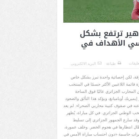
اهير ترتفع بشكل
سي الأهداف في
عليقات
طباعة
البريد الالكترونى
قة، لكن إحصائية واحدة تبرز بشكل خاص
قائمة اللاعبين الأكثر حسمًا في المنتخب
المحارب الجزائري عاليًا فوق الساحة
 إيميريك أوباميانغ، ويؤكد هذا التألق والصعود
ى عنه في صفوف كتيبة محاربي الصحراء. لم يعد
خب الوطني الجزائري. في كل مباراة، يُظهر
 وقد سارع الجمهور الجزائري إلى تسليط
ي طال انتظارها في هجوم الخضر. وخلف عمورة،
ريرات حاسمة
«
دون احتساب مباراة الأمس في