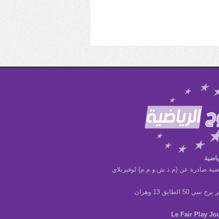
ياضية
ضية صادرة عن (م.ذ.ش.و.م.م) لوفيربلاي
ي 50 الطابق 13 وهران
Le Fair Play Jo