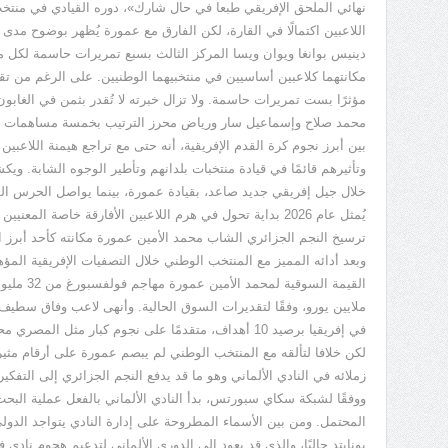
نهائي الملحق الإفريقي طبعا في حال شارك
»
، دوره القيادي في منتخب
اللاعبين اكتمالًا في القارة، لكن الفارق مع عمورة يُظهر بوضوح مدى 
دينيس بوانغا ويوان ويسا المركز الثالث بسبع تمريرات حاسمة لكل منه
مكانتهما كلاعبين أساسيين في منتخبيهما الوطنيين. على الرغم من تقدم
مؤثرًا بست تمريرات حاسمة. ولا تزال خبرته لا تُقدر بثمن في الغابون 
محمد صلاح وإسماعيل سار ورياض محرز الترتيب بخمسة مساهمات لكل م
بين أبرز نجوم كرة القدم الإفريقية، أنه حتى مع تراجع هيمنة اللاعبين 
وتأثيرهم قائمًا في قيادة منتخبات بلدانهم وتأطير الوجوه الشابة. وي
خلال جيل إفريقي جديد صاعد، بقيادة عمورة، بينما يواصل الحرس القد
يُمثل عام
2026
بداية تحول في هرم اللاعبين الأفارقة خاصة المعنيين
ترسيخ النجم الجزائري الشاب محمد الأمين عمورة مكانته كأحد أبرز 
وبعد أدائه المميز مع المنتخب الوطني خلال التصفيات الإفريقية المؤ
القيمة السوقية لمحمد الأمين عمورة مهاجم فولفسبورغ من
32
مليون
ملايين يورو، وفقًا لتقديرات السوق الحالية. وأنهى لاعب وفاق سط
في إفريقيا برصيد
10
أهداف، متقدمًا على نجوم كبار مثل المصري م
لكن خلافا لتألقه مع المنتخب الوطني لم يبصم عمورة على أرقام مث
زملائه في النادي الألماني وهو ما قد يدفع النجم الجزائري إلى التفكير
ووفقًا لشبكة سكاي سبورتس، بدأ النادي الألماني بالفعل عملية البح
المحتمل. ومن بين الأسماء المطروحة على إدارة النادي يتواجد الدو
يونايتد حاليًا، والذي قد يعود إلى الدوري الألماني لتدعيم هجوم نا