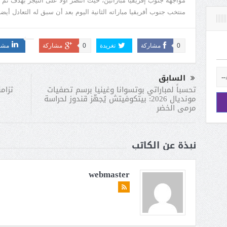
مواجهة جنوب إفريقيا مباراتين، حيث انتصر أولًا على النيجر بهدف ثم 
منتخب جنوب أفريقيا مباراته الثانية اليوم بعد أن سبق له التعادل أي
0
مشاركة
تغريدة
0
مشاركة
مشا
السابق
تزام
تحسباً لمباراتي بوتسوانا وغينيا برسم تصفيات
مونديال 2026: بيتكوفيتش يُجهّز قندوز لحراسة
مرمى الخضر
نبذة عن الكاتب
webmaster