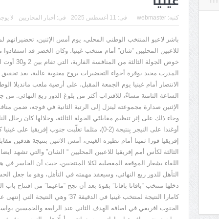
غينيا
كتبه:
webmaster
فى:
11 أغسطس 2025
فى:
أخبار المحاربين
لا يوج
باشر لاعبو المنتخب الوطني المحلي، يوم أمس الإثنين، تحضيراتهم لمبا
للاعبين المحليين
“
شان
”
أمام منتخب غينيا
.
وكان الخضر قد استفادوا م
خوض الجولة الثالثة من المنافسة القارية، التي تقام بين
2
و
30
أوت ال
المدرب مجيد بوقرة أجواء التحضيرات بروح معنوية عالية، بعد تحقيق
الانتصار أمام غينيا يوم الجمعة المقبل، على أرضية ملعب مانديلا الوطن
الساعة الثامنة مساءً، للاقتراب أكثر من بلوغ الدور ربع النهائي
.
من جا
الإثنين صدارة مجموعته لينزل إلى الرتبة الثانية في فوجه، ضمن مناف
وجاء ذلك على إثر تنظيم مقابلتَي الجولة الثالثة، وخلالها كان رجال 
أوغندا على النيجر بِنتيجة
(2-0)
، مثلما تغلّبت جنوب إفريقيا على غينيا 
إفريقيا فوزا ثمينا أمام نظيره الغيني، أمس الاثنين بنتيجة هدفين 
الثالثة لكأس أمم إفريقيا للاعبين المحليين
“
الشان
”
والتي تشهد ايضا 
اللقاء بشعار الموقعة المفصلية لكلا المنتخبين، حيث أن الخاسر في ه
التأهل للدور ربع النهائي، وسيعقد مهمته في التأهل، وهو ما جعل ال
دخلها منتخب
“
بافانا بافانا
”
بقوة بعد أن نجح
“
ماعيما
”
من افتتاح باب ال
كامارا النتيجة لمنتخب غينيا في الدقيقة
37′
وهي النتيجة التي إنتهى ع
الجنوب افريقي في اضافة الهدف الثاني عند الرابعة والخمسين بواسط