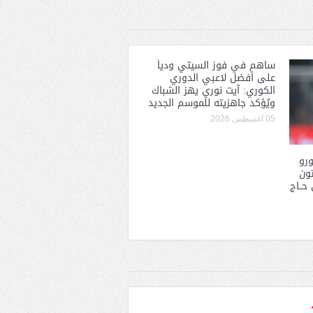
ساهم في فوز السيتي ودياً
على أفضل لاعبي الدوري
الكوري: آيت نوري يهز الشباك
ويُؤكد جاهزيته للموسم الجديد
05 أغسطس 2026
ون يورو
تون
حــاج