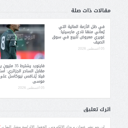
مقالات ذات صلة
في ظل الأزمة المالية التي
يُعاني منها نادي مارسيليا:
غويري معروض للبيع في سوق
الصيف
05 أغسطس 2026
فاينورد يشترط 35 ملي
مقابل الساحر الجزائري: أس
فيلا يُنــافس نيوكاسل على 
موسى
05 أغسطس 2026
أترك تعليق
*
لن يتم نشر عنوان بريدك الإلكتروني.
الحقول الإلزامية مشار إليها بـ