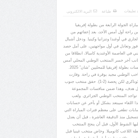
د تعليقات
طباعة
البريد الالكترونى
راة الجولة الرابعة من بطولة إفريقيا
es...
ن راحة أول أمس الأحد، بعد إعفائهم من
جاري في أوغندا وتنزانيا وكينيا
.
ودخل أشبال
 فوز وتعادل في أول مواجهتين، على أمل حصد
ي في العاصمة الأوغندية كامبالا، انطلاقا من
نب آخر خسر المنتخب الوطني المحلي أمس
سات بطولة إفريقيا للمحليين
“
شان
” 2025.
الناخب الوطني مجيد بوقرة في راحة
.
وفازت
كوناكري لكن بِحصة
(2-1).
حقق منتخب جنوب
مقابل هدف، وهذا ضمن منافسات المجموعة
تواجد المنتخب الوطني الجزائري
.
ولعب
ذا اللقاء سيبتعد بشكل أو بآخر عن حسابات
حسابات تطغى على معظم فترات المباراة التي
تسجيل منذ الدقيقة العاشرة ، قبل أن يعدل
ليها الشوط الأول، قبل أن ينجح المنتخب
ة اللاعب كاتوميلا
.
وخاض منتخب غينيا قبل