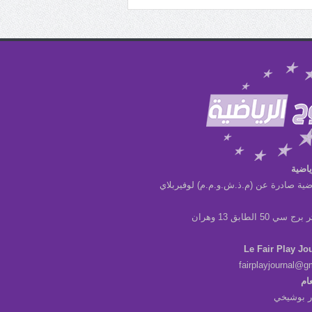
ياضية
ضية صادرة عن (م.ذ.ش.و.م.م) لوفيربلاي
ي 50 الطابق 13 وهران
Le Fair Play Jo
fairplayjournal@g
عام
در بوشيخي