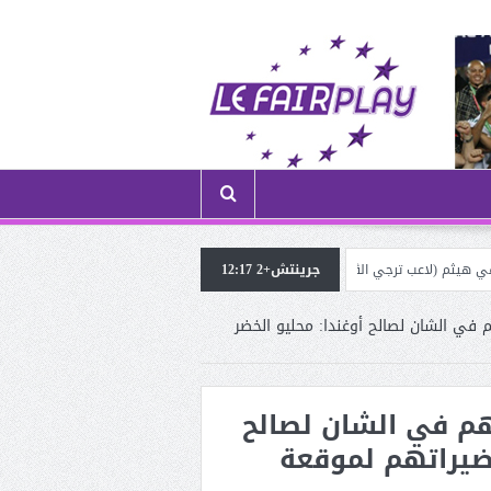
جرينتش+2 12:17
ترجي الڤرانين) في ضيافة «الروح الرياضية»: «النجــاح لا يأتـي بالحــظ، بل بالعــمل والإ
 في الشان لصالح أوغندا: محليو الخضر
هم في الشان لصالح
حضيراتهم لموقعة