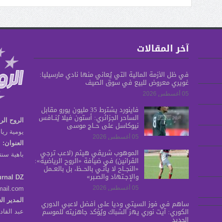
آخر المقالات
في ظل الأزمة المالية التي يُعاني منها نادي مارسيليا:
غويري معروض للبيع في سوق الصيف
05 أغسطس 2026
فاينورد يشترط 35 مليون يورو مقابل
الساحر الجزائري: أستون فيلا يُنــافس
الروح الر
نيوكاسل على حــاج موسى
يومية ريا
05 أغسطس 2026
العنوان:
الموهوب شريڤي هيثم (لاعب ترجي
باهية سنتر برج س
الڤرانين) في ضيافة «الروح الرياضية»:
«النجــاح لا يأتـي بالحــظ، بل بالعــمل
والإجـتهاد والصـبر»
urnal DZ
05 أغسطس 2026
mail.com
المدير ال
ساهم في فوز السيتي ودياً على أفضل لاعبي الدوري
الكوري: آيت نوري يهز الشباك ويُؤكد جاهزيته للموسم
عبد القا
الجديد