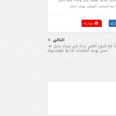
خسر بثلاثية نظيفة أمام أوغندا، فيما خاض
ضا مع المنتخب الوطني بهدف لمثله
.
ركة
مشاركة
التالى
ناً مع شروع أهلي جدة في إيجاد بديل له:
محرز يوجه انتقادات لاذعة لغوارديولا